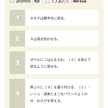
調理時間：
8分
１人
あたり
：
468 kcal
ホタテは横半分に切る。
Ａは混ぜ合わせる。
ボウルにごはんを入れ、［２］を加えて
切るように混ぜる。
丼ぶりに［３］を盛り付ける。［１］・
いくら・温泉たまごをバランスよくの
せ、わさびを添える。