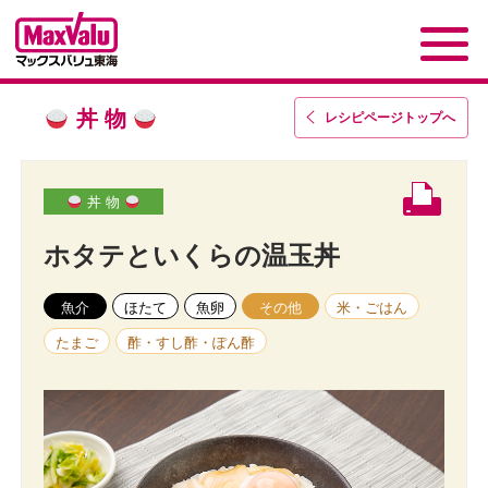
丼 物
レシピページトップ
へ
丼 物
ホタテといくらの温玉丼
魚介
ほたて
魚卵
その他
米・ごはん
たまご
酢・すし酢・ぽん酢