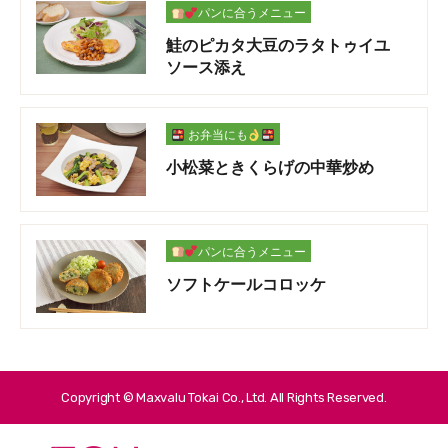
パンに合うメニュー
鮭のピカタ大豆のラタトゥイユ
ソース添え
お弁当にも
小松菜ときくらげの中華炒め
パンに合うメニュー
ソフトケールコロッケ
Copyright © Maxvalu Tokai Co., Ltd. All Rights Reserved.