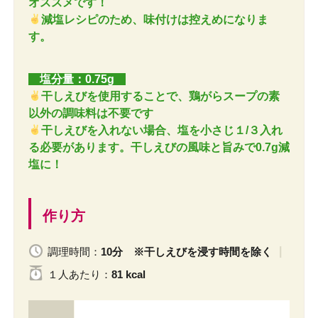
オススメです！
減塩レシピのため、味付けは控えめになりま
す。
塩分量：0.75g
干しえびを使用することで、鶏がらスープの素
以外の調味料は不要です
干しえびを入れない場合、塩を小さじ１/３入れ
る必要があります。干しえびの風味と旨みで0.7g減
塩に！
作り方
調理時間：
10分 ※干しえびを浸す時間を除く
１人
あたり
：
81 kcal