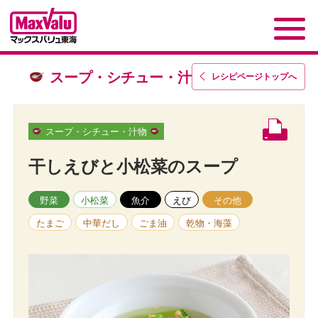
スープ・シチュー・汁物
レシピページトップ
へ
スープ・シチュー・汁物
干しえびと小松菜のスープ
野菜
小松菜
魚介
えび
その他
たまご
中華だし
ごま油
乾物・海藻