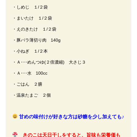
・しめじ １/２袋
・まいたけ １/２袋
・えのきたけ １/２袋
・豚バラ薄切り肉 140g
・小ねぎ １/２本
・Ａ･･･めんつゆ(２倍濃縮) 大さじ３
・Ａ･･･水 100cc
・ごはん ２膳
・温泉たまご ２個
甘めの味付けが好きな方は砂糖を少し加えても♪
きのこは天日干しをすると、旨味も栄養価も