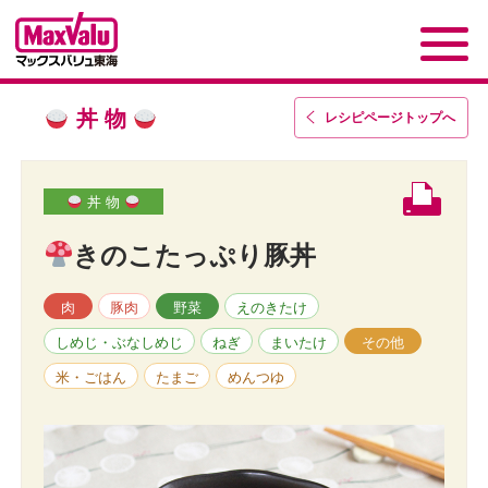
丼 物
レシピページトップ
へ
丼 物
きのこたっぷり豚丼
肉
豚肉
野菜
えのきたけ
しめじ・ぶなしめじ
ねぎ
まいたけ
その他
米・ごはん
たまご
めんつゆ