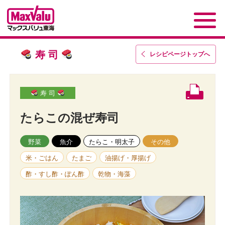
寿 司
レシピページトップ
へ
寿 司
たらこの混ぜ寿司
野菜
魚介
たらこ・明太子
その他
米・ごはん
たまご
油揚げ・厚揚げ
酢・すし酢・ぽん酢
乾物・海藻