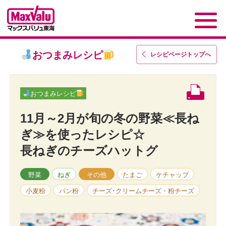
おつまみレシピ
レシピページトップ
へ
おつまみレシピ
11月～2月が旬の冬の野菜≪長ね
ぎ≫を使ったレシピ☆
長ねぎのチーズハットグ
野菜
ねぎ
その他
たまご
ケチャップ
小麦粉
パン粉
チーズ･クリームチーズ・粉チーズ