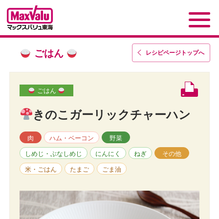
ごはん
レシピページトップ
へ
ごはん
きのこガーリックチャーハン
肉
ハム・ベーコン
野菜
しめじ・ぶなしめじ
にんにく
ねぎ
その他
米・ごはん
たまご
ごま油