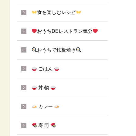
食を楽しむレシピ
おうちDEレストラン気分
おうちで鉄板焼き
ごはん
丼 物
カレー
寿 司