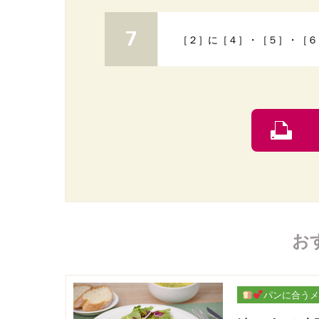
［２］に［４］・［５］・［６
お
パンに合うメ
ー