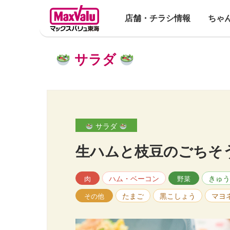
店舗・チラシ情報
ちゃ
サラダ
サラダ
生ハムと枝豆のごちそ
ハム・ベーコン
きゅう
肉
野菜
たまご
黒こしょう
マヨ
その他