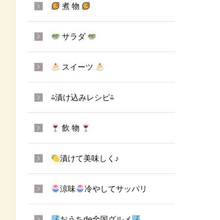
煮 物
サラダ
スイーツ
⁂漬け込みレシピ⁂
飲 物
漬けて美味しく♪
涼味
冷やしてサッパリ
おうちde全国グルメ