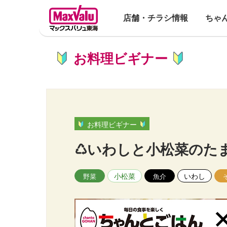
店舗・チラシ情報
ちゃ
お料理ビギナー
お料理ビギナー
♺いわしと小松菜のた
小松菜
いわし
野菜
魚介