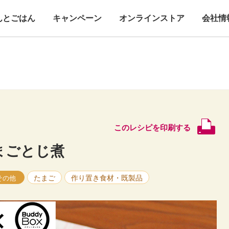
んとごはん
キャンペーン
オンラインストア
会社情
このレシピを印刷する
まごとじ煮
たまご
作り置き食材・既製品
その他