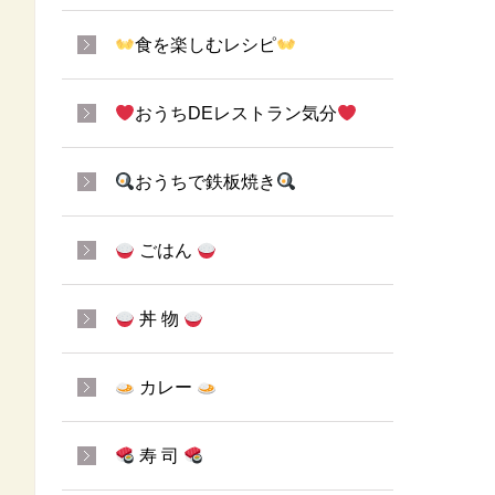
食を楽しむレシピ
おうちDEレストラン気分
おうちで鉄板焼き
ごはん
丼 物
カレー
寿 司