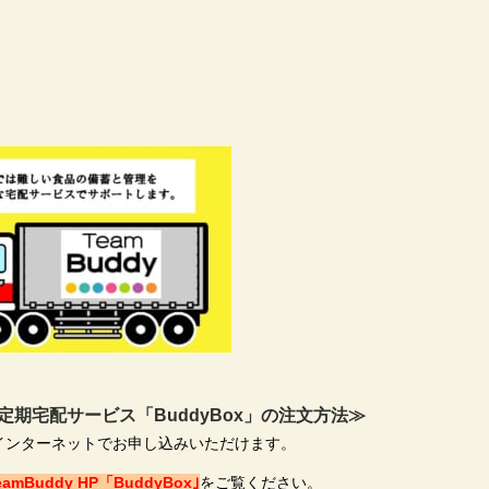
期宅配サービス「BuddyBox」の注文方法≫
・インターネットでお申し込みいただけます。
eamBuddy HP「BuddyBox｣
をご覧ください。