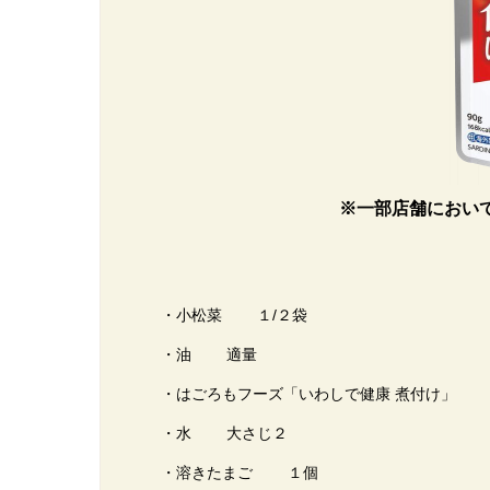
※一部店舗におい
・小松菜 １/２袋
・油 適量
・はごろもフーズ「いわしで健康 煮付け」 
・水 大さじ２
・溶きたまご １個