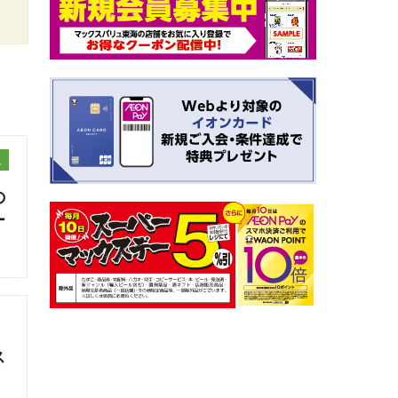
ュ
の
ー
ス