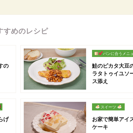
すすめのレシピ
パンに合うメニ
ー
すの
鮭のピカタ大豆
ラタトゥイユソ
ス添え
スイーツ
らげ
お家で簡単アイ
ケーキ