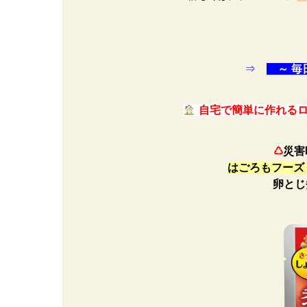
⇒
～ 毎
自宅で簡単に作れるロ
♺
災害
はごろもフーズ
卵とじ