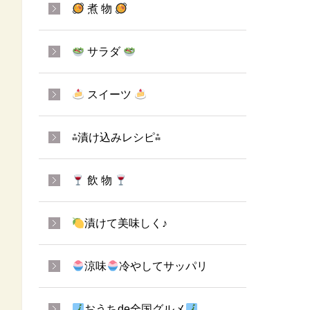
煮 物
サラダ
スイーツ
⁂漬け込みレシピ⁂
飲 物
漬けて美味しく♪
涼味
冷やしてサッパリ
おうちde全国グルメ