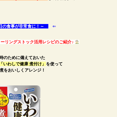
日の食事が非常食に！～
⇐
ーリングストック活用レシピのご紹介♪
時のために備えておいた
「いわしで健康 煮付け
」
を使って
煮をおいしく
アレンジ！