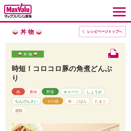
丼 物
レシピページトップ
へ
丼 物
時短！コロコロ豚の角煮どんぶ
り
肉
豚肉
野菜
キャベツ
しょうが
ちんげんさい
その他
米・ごはん
たまご
酒類