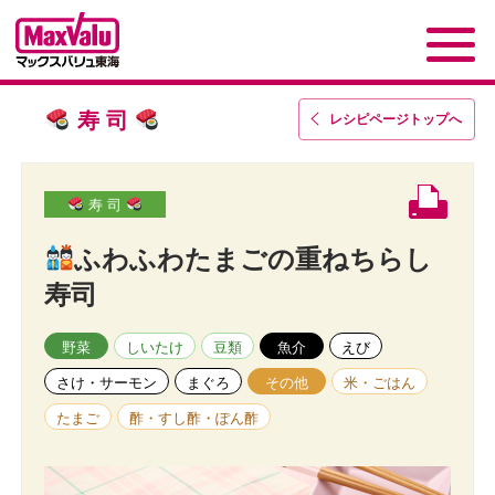
寿 司
レシピページトップ
へ
寿 司
ふわふわたまごの重ねちらし
寿司
野菜
しいたけ
豆類
魚介
えび
さけ・サーモン
まぐろ
その他
米・ごはん
たまご
酢・すし酢・ぽん酢