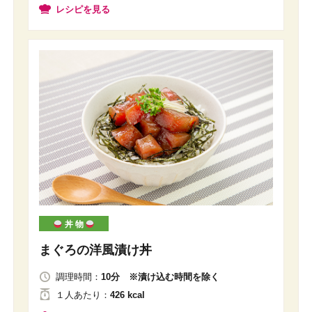
レシピを見る
丼 物
まぐろの洋風漬け丼
調理時間：
10分 ※漬け込む時間を除く
１人
あたり
：
426 kcal