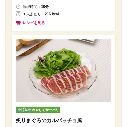
調理時間：
10分
１人
あたり
：
216 kcal
レシピを見る
涼味
冷やしてサッパリ
炙りまぐろのカルパッチョ風