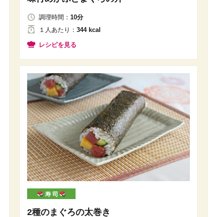
調理時間：
10分
１人
あたり
：
344 kcal
レシピを見る
寿 司
2種のまぐろの太巻き