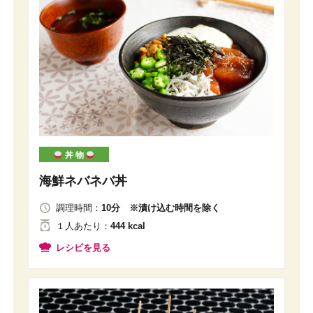
丼 物
海鮮ネバネバ丼
調理時間：
10分 ※漬け込む時間を除く
１人
あたり
：
444 kcal
レシピを見る