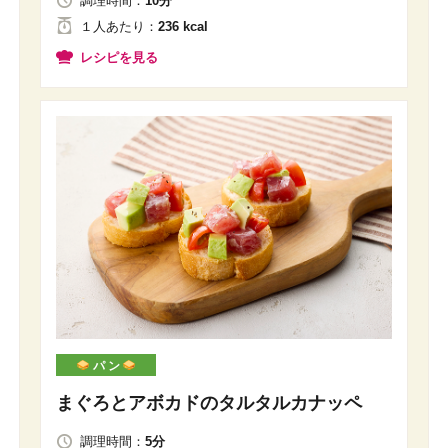
調理時間：
10分
１人
あたり
：
236 kcal
レシピを見る
パ ン
まぐろとアボカドのタルタルカナッペ
調理時間：
5分