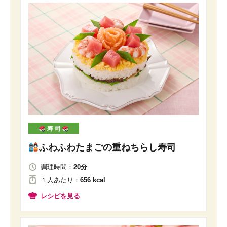
寿 司
ふわふわたまごの重ねちらし寿司
調理時間：
20分
１人
あたり
：
656 kcal
レシピを見る