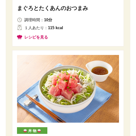
まぐろとたくあんのおつまみ
調理時間：
10分
１人
あたり
：
115 kcal
レシピを見る
丼 物