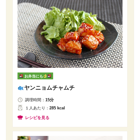
お弁当にも
ヤンニョムチャムチ
調理時間：
15分
１人
あたり
：
285 kcal
レシピを見る