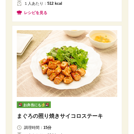
１人
あたり
：
512 kcal
レシピを見る
お弁当にも
まぐろの照り焼きサイコロステーキ
調理時間：
15分