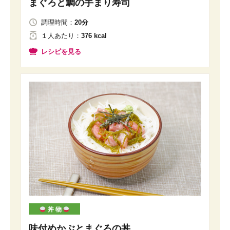
まぐろと鯛の手まり寿司
調理時間：
20分
１人
あたり
：
376 kcal
レシピを見る
丼 物
味付めかぶとまぐろの丼