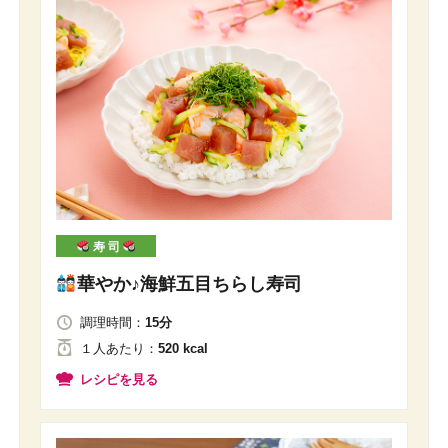
寿 司
華やか♪海鮮五目ちらし寿司
調理時間：
15分
１人
あたり
：
520 kcal
レシピを見る