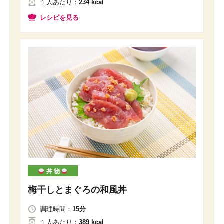
１人
あたり
：
234 kcal
レシピを見る
丼 物
梅干しとまぐろの和風丼
調理時間：
15分
１人
あたり
：
389 kcal