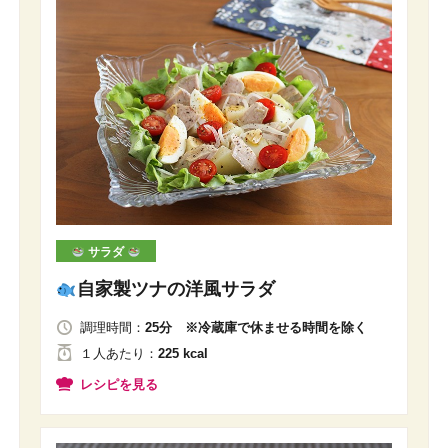
サラダ
自家製ツナの洋風サラダ
調理時間：
25分 ※冷蔵庫で休ませる時間を除く
１人
あたり
：
225 kcal
レシピを見る