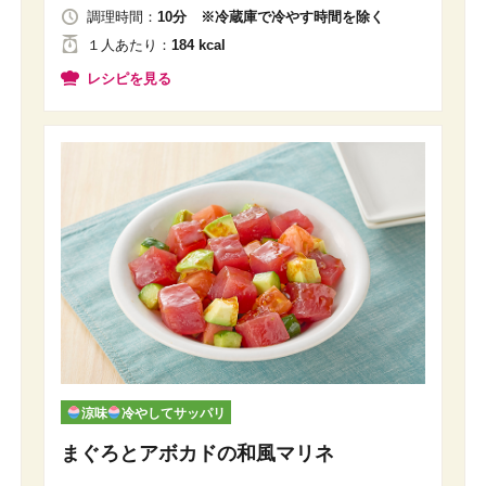
調理時間：
10分 ※冷蔵庫で冷やす時間を除く
１人
あたり
：
184 kcal
レシピを見る
涼味
冷やしてサッパリ
まぐろとアボカドの和風マリネ