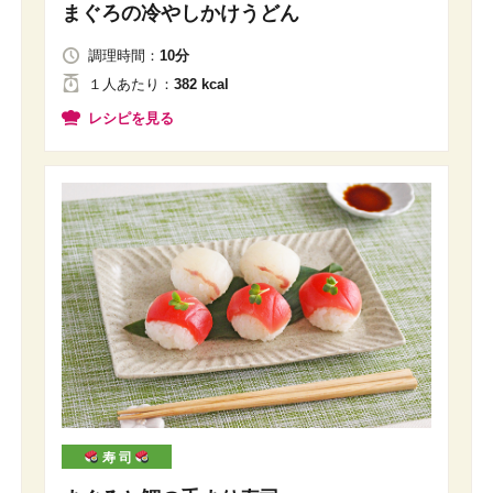
まぐろの冷やしかけうどん
調理時間：
10分
１人
あたり
：
382 kcal
レシピを見る
寿 司