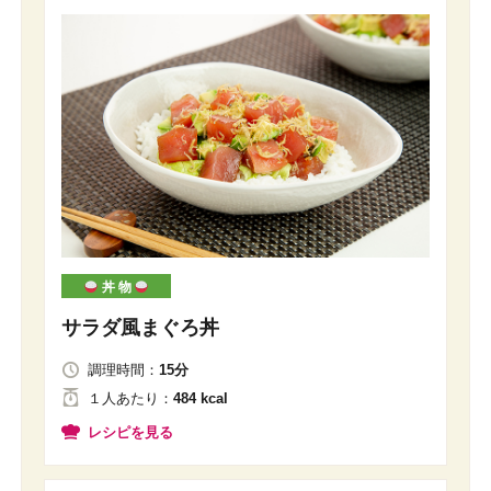
丼 物
サラダ風まぐろ丼
調理時間：
15分
１人
あたり
：
484 kcal
レシピを見る