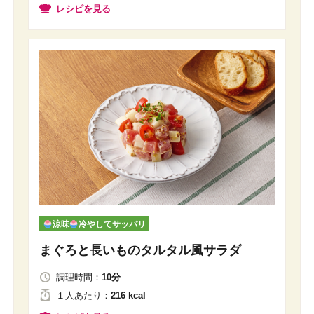
レシピを見る
涼味
冷やしてサッパリ
まぐろと長いものタルタル風サラダ
調理時間：
10分
１人
あたり
：
216 kcal