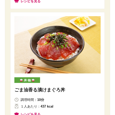
レシピを見る
丼 物
ごま油香る漬けまぐろ丼
調理時間：
10分
１人
あたり
：
437 kcal
レシピを見る