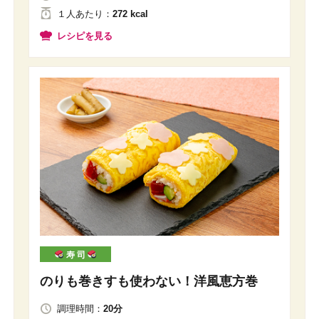
１人
あたり
：
272 kcal
レシピを見る
寿 司
のりも巻きすも使わない！洋風恵方巻
調理時間：
20分