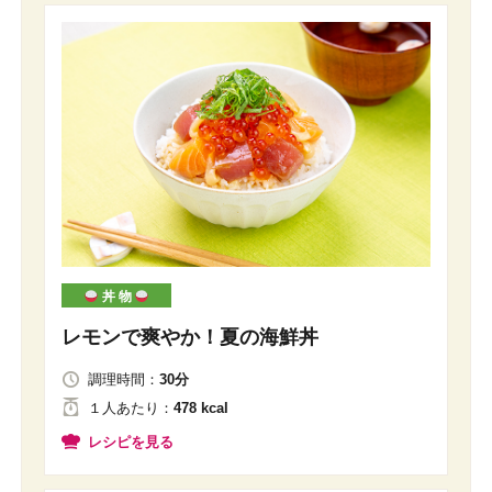
丼 物
レモンで爽やか！夏の海鮮丼
調理時間：
30分
１人
あたり
：
478 kcal
レシピを見る