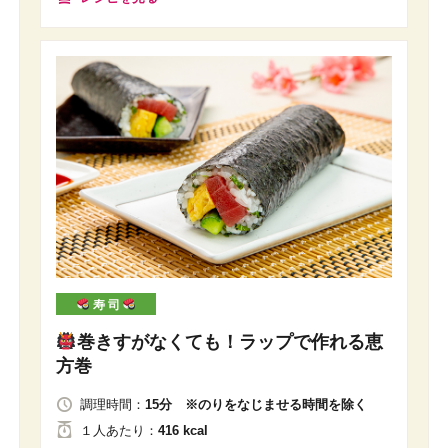
寿 司
巻きすがなくても！ラップで作れる恵
方巻
調理時間：
15分 ※のりをなじませる時間を除く
１人
あたり
：
416 kcal