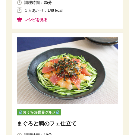
調理時間：
25分
１人
あたり
：
140 kcal
レシピを見る
おうちde世界グルメ
まぐろと鯛のフェ仕立て