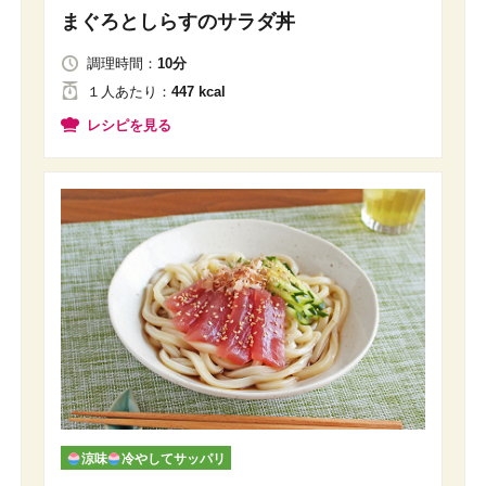
まぐろとしらすのサラダ丼
調理時間：
10分
１人
あたり
：
447 kcal
レシピを見る
涼味
冷やしてサッパリ