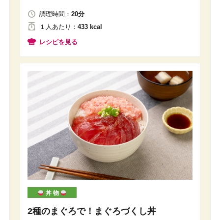
調理時間：
20分
１人
あたり
：
433 kcal
レシピを見る
丼 物
2種のまぐろで！まぐろづくし丼