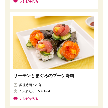
レシピを見る
サーモンとまぐろのブーケ寿司
調理時間：
20分
１人
あたり
：
556 kcal
レシピを見る