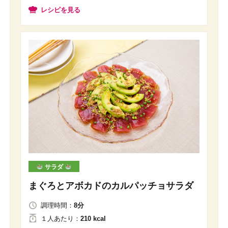
レシピを見る
サラダ
まぐろとアボカドのカルパッチョサラダ
調理時間：
8分
１人
あたり
：
210 kcal