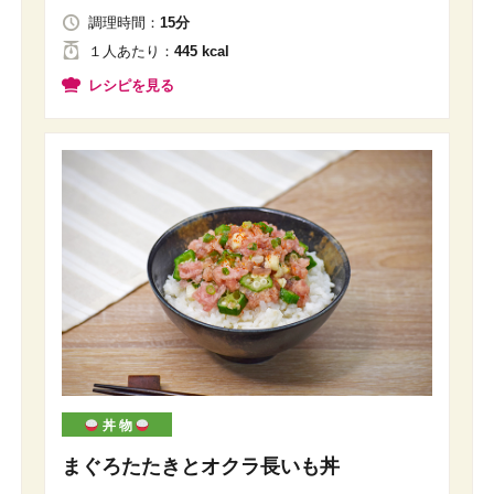
調理時間：
15分
１人
あたり
：
445 kcal
レシピを見る
丼 物
まぐろたたきとオクラ長いも丼