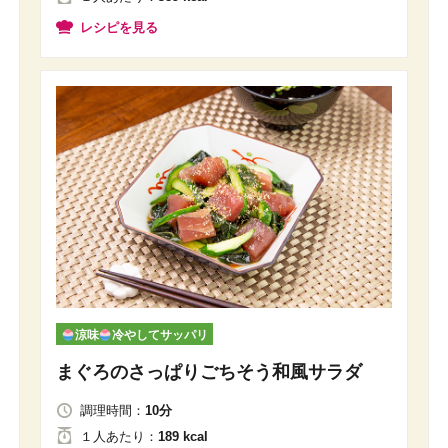
レシピを見る
涼味
冷やしてサッパリ
まぐろのさっぱりごちそう和風サラダ
調理時間：
10分
１人
あたり
：
189 kcal