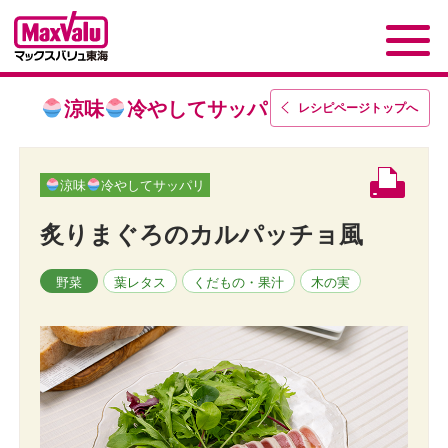
涼味
冷やしてサッパリ
レシピページトップ
へ
涼味
冷やしてサッパリ
炙りまぐろのカルパッチョ風
野菜
葉レタス
くだもの・果汁
木の実