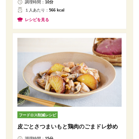
調理時間：
10分
１人
あたり
：
566 kcal
レシピを見る
フードロス削減レシピ
皮ごとさつまいもと鶏肉のごまドレ炒め
調理時間：
15分