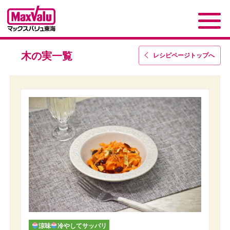
木の実一覧
レシピページトップ
へ
涼味
冷やしてサッパリ