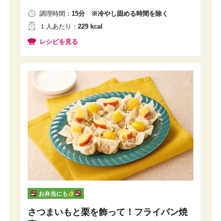
調理時間：
15分 ※冷やし固める時間を除く
１人
あたり
：
229 kcal
レシピを見る
お弁当にも
さつまいもと栗を飾って！フライパン焼