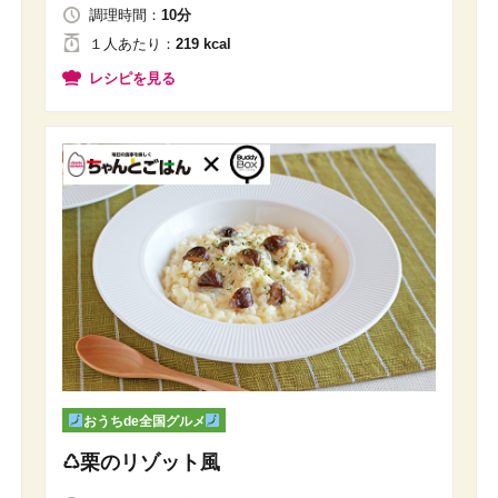
調理時間：
10分
１人
あたり
：
219 kcal
レシピを見る
おうちde全国グルメ
♺栗のリゾット風