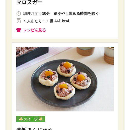
マロヌガー
調理時間：
10分 ※冷やし固める時間を除く
１人
あたり
：
１個 441 kcal
レシピを見る
スイーツ