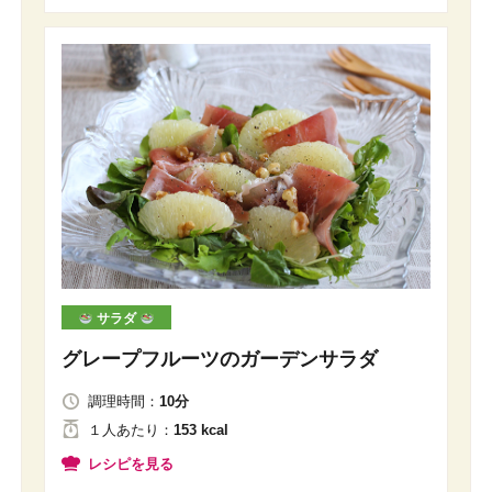
サラダ
グレープフルーツのガーデンサラダ
調理時間：
10分
１人
あたり
：
153 kcal
レシピを見る