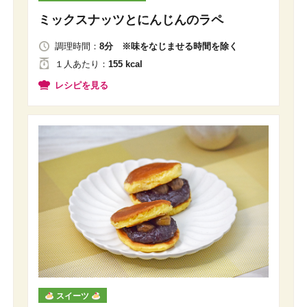
ミックスナッツとにんじんのラペ
調理時間：
8分 ※味をなじませる時間を除く
１人
あたり
：
155 kcal
レシピを見る
スイーツ