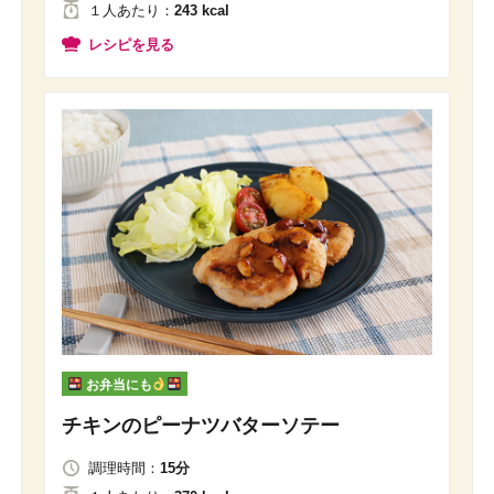
１人
あたり
：
243 kcal
レシピを見る
お弁当にも
チキンのピーナツバターソテー
調理時間：
15分