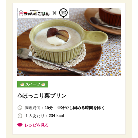
スイーツ
♺ほっこり栗プリン
調理時間：
15分 ※冷やし固める時間を除く
１人
あたり
：
234 kcal
レシピを見る