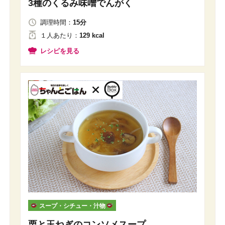
3種のくるみ味噌でんがく
調理時間：
15分
１人
あたり
：
129 kcal
レシピを見る
スープ・シチュー・汁物
栗と玉ねぎのコンソメスープ