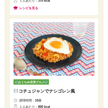
１人
あたり
：
370 kcal
レシピを見る
おうちde世界グルメ
コチュジャンでナシゴレン風
調理時間：
10分
１人
あたり
：
800 kcal