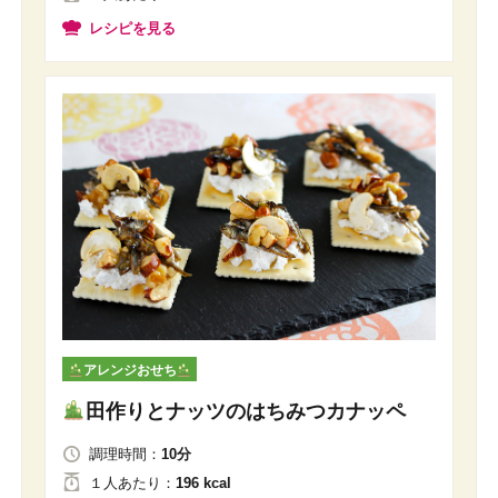
レシピを見る
アレンジおせち
田作りとナッツのはちみつカナッペ
調理時間：
10分
１人
あたり
：
196 kcal