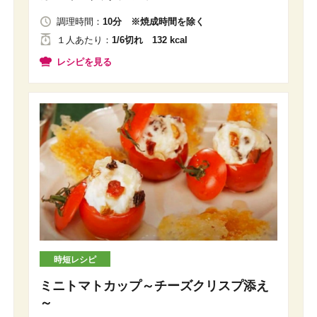
調理時間：
10分 ※焼成時間を除く
１人
あたり
：
1/6切れ 132 kcal
レシピを見る
時短レシピ
ミニトマトカップ～チーズクリスプ添え
～