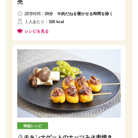
売
調理時間：
20分 ※肉だねを寝かせる時間を除く
１人
あたり
：
326 kcal
レシピを見る
時短レシピ
チキンナゲットのナッツみそ串焼き