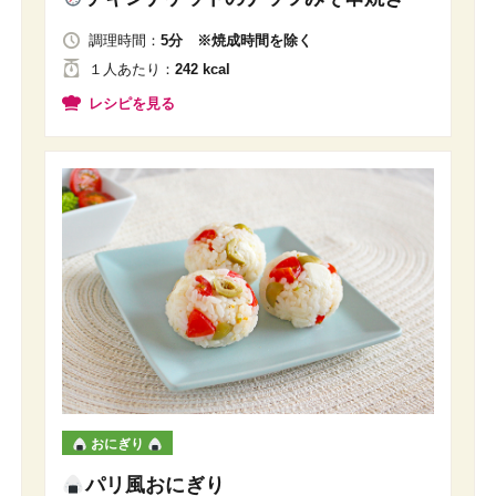
調理時間：
5分 ※焼成時間を除く
１人
あたり
：
242 kcal
レシピを見る
おにぎり
パリ風おにぎり