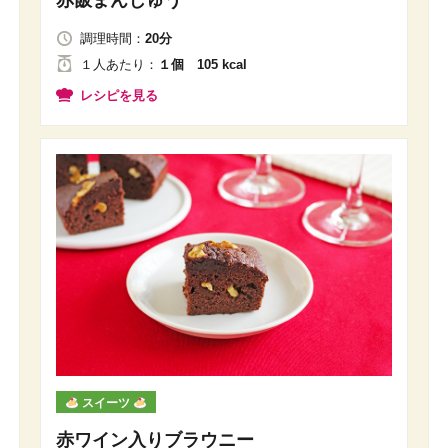
赤飯まんじゅう
調理時間：
20分
１人
あたり
：
１個 105 kcal
レシピを見る
スイーツ
赤ワイン入りブラウニー