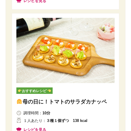
レシピを見る
おすすめレシピ
母の日に！トマトのサラダカナッペ
調理時間：
10分
１人
あたり
：
３種１個ずつ 138 kcal
レシピを見る