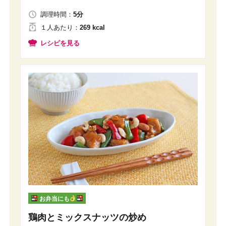
調理時間：
5分
１人
あたり
：
269 kcal
レシピを見る
お弁当にも
鶏肉とミックスナッツの炒め