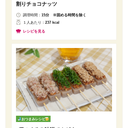
割りチョコナッツ
調理時間：
15分 ※固める時間を除く
１人
あたり
：
237 kcal
レシピを見る
おつまみレシピ