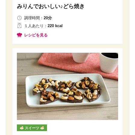
みりんでおいしい♪どら焼き
調理時間：
20分
１人
あたり
：
220 kcal
レシピを見る
スイーツ