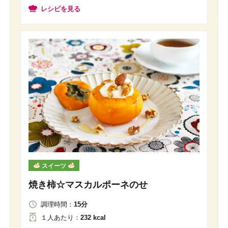
レシピを見る
スイーツ
焼き柿☆マスカルポーネのせ
調理時間：
15分
１人
あたり
：
232 kcal