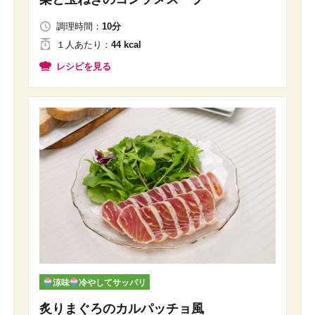
調理時間：
10分
１人
あたり
：
44 kcal
レシピを見る
涼味
冷やしてサッパリ
炙りまぐろのカルパッチョ風