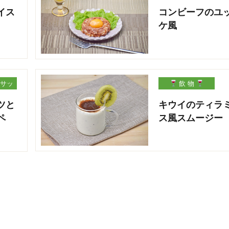
イス
コンビーフのユ
ケ風
サッ
飲 物
ツと
キウイのティラ
ペ
ス風スムージー