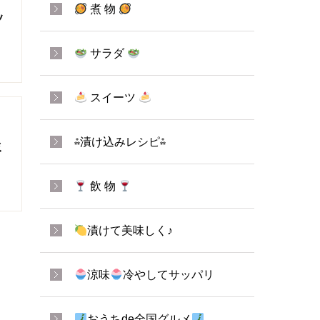
煮 物
ッ
サラダ
スイーツ
⁂漬け込みレシピ⁂
ミ
飲 物
漬けて美味しく♪
涼味
冷やしてサッパリ
おうちde全国グルメ