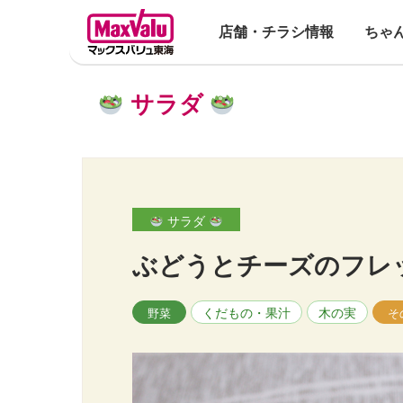
店舗・チラシ情報
ちゃ
サラダ
サラダ
ぶどうとチーズのフレ
くだもの・果汁
木の実
野菜
そ