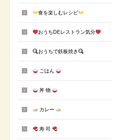
食を楽しむレシピ
おうちDEレストラン気分
おうちで鉄板焼き
ごはん
丼 物
カレー
寿 司