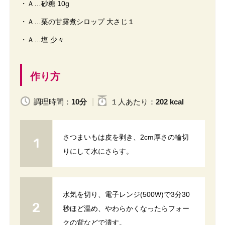
・Ａ…砂糖 10g
・Ａ…栗の甘露煮シロップ 大さじ１
・Ａ…塩 少々
作り方
調理時間：
10分
１人
あたり
：
202 kcal
さつまいもは皮を剥き、2cm厚さの輪切
りにして水にさらす。
水気を切り、電子レンジ(500W)で3分30
秒ほど温め、やわらかくなったらフォー
クの背などで潰す。