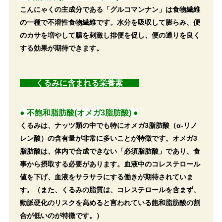
こんにゃくの主成分である「グルコマンナン」は食物繊維
の一種で不溶性食物繊維です。水分を吸収して膨らみ、便
のカサを増やして腸を刺激し排便を促し、便の通りを良く
する効果が期待できます。
くるみに含まれる栄養素
●
不飽和脂肪酸(オメガ3脂肪酸)
●
くるみは、ナッツ類の中でも特にオメガ3脂肪酸（α-リノ
レン酸）の含有量が非常に多いことが特徴です。オメガ3
脂肪酸は、体内で合成できない「必須脂肪酸」であり、食
事から摂取する必要があります。血液中のコレステロール
値を下げ、血液をサラサラにする働きが期待されていま
す。（また、くるみの脂質は、コレステロールを含まず、
動脈硬化のリスクを高めると言われている飽和脂肪酸の割
合が低いのが特徴です。）