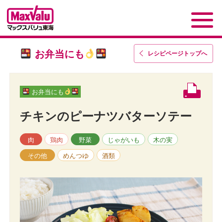
お弁当にも
レシピページトップ
へ
お弁当にも
チキンのピーナツバターソテー
肉
鶏肉
野菜
じゃがいも
木の実
その他
めんつゆ
酒類