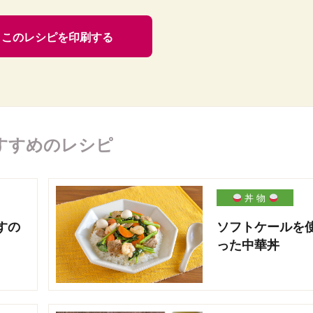
このレシピを印刷する
すすめのレシピ
丼 物
すの
ソフトケールを
った中華丼