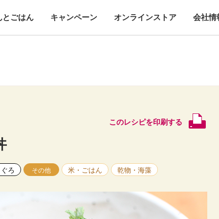
んとごはん
キャンペーン
オンラインストア
会社情
このレシピを印刷する
丼
まぐろ
米・ごはん
乾物・海藻
その他