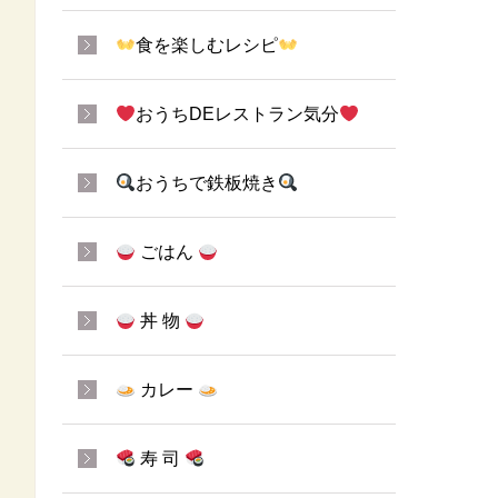
食を楽しむレシピ
おうちDEレストラン気分
おうちで鉄板焼き
ごはん
丼 物
カレー
寿 司