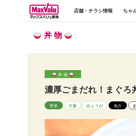
店舗・チラシ情報
ちゃ
丼 物
丼 物
濃厚ごまだれ！まぐろ
大葉
みょうが
野菜
魚介