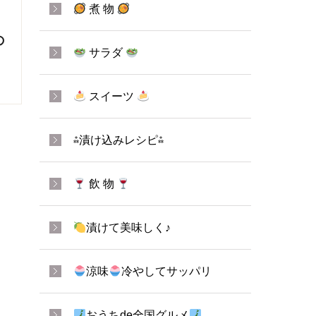
煮 物
の
サラダ
スイーツ
⁂漬け込みレシピ⁂
飲 物
漬けて美味しく♪
涼味
冷やしてサッパリ
おうちde全国グルメ