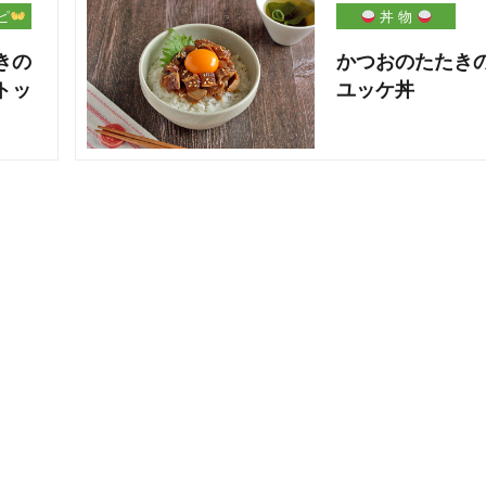
ピ
丼 物
きの
かつおのたたき
トッ
ユッケ丼