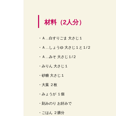
材料（2人分）
・Ａ…白すりごま 大さじ１
・Ａ…しょうゆ 大さじ１と１/２
・Ａ…みそ 大さじ１/２
・みりん 大さじ１
・砂糖 大さじ１
・大葉 ２枚
・みょうが １個
・刻みのり お好みで
・ごはん ２膳分