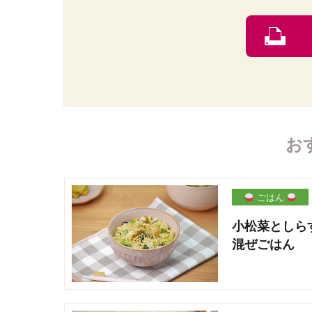
お
ごはん
小松菜としら
混ぜごはん