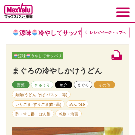
涼味
冷やしてサッパリ
レシピページトップ
へ
涼味
冷やしてサッパリ
まぐろの冷やしかけうどん
野菜
きゅうり
魚介
まぐろ
その他
麺類(うどん-そば-パスタ、等)
いりごま･すりごま(白･黒)
めんつゆ
酢・すし酢・ぽん酢
乾物・海藻