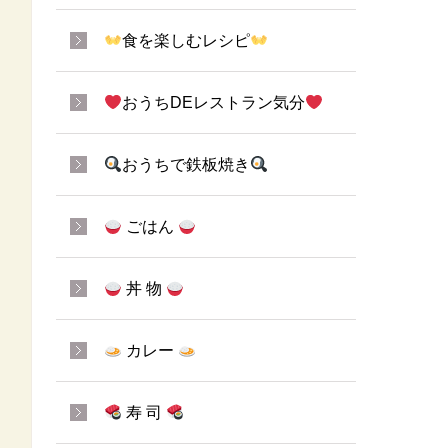
食を楽しむレシピ
おうちDEレストラン気分
おうちで鉄板焼き
ごはん
丼 物
カレー
寿 司