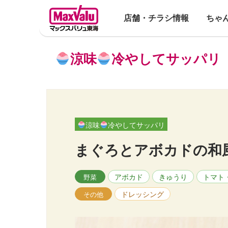
店舗・チラシ情報
ちゃ
涼味
冷やしてサッパリ
涼味
冷やしてサッパリ
まぐろとアボカドの和
アボカド
きゅうり
トマト
野菜
ドレッシング
その他