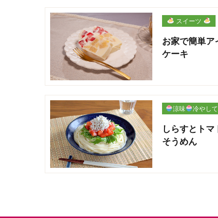
スイーツ
お家で簡単ア
ケーキ
涼味
冷やして
パリ
しらすとトマ
そうめん