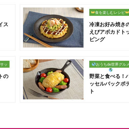
食を楽しむレシピ
イス
冷凍お好み焼き
えびアボカドト
ピング
サッ
おうちde世界グル
トの
野菜と食べる！
ッセルバックポ
ト