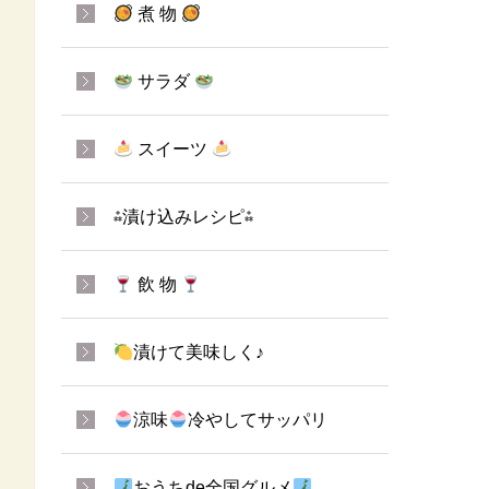
煮 物
サラダ
スイーツ
⁂漬け込みレシピ⁂
飲 物
漬けて美味しく♪
涼味
冷やしてサッパリ
おうちde全国グルメ