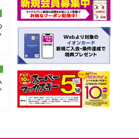
の
ッ
メ
ハ
テ