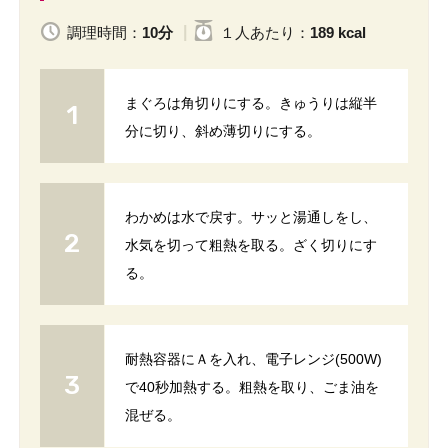
調理時間：
10分
１人
あたり
：
189 kcal
まぐろは角切りにする。きゅうりは縦半
分に切り、斜め薄切りにする。
わかめは水で戻す。サッと湯通しをし、
水気を切って粗熱を取る。ざく切りにす
る。
耐熱容器にＡを入れ、電子レンジ(500W)
で40秒加熱する。粗熱を取り、ごま油を
混ぜる。