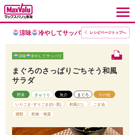
涼味
冷やしてサッパリ
レシピページトップ
へ
涼味
冷やしてサッパリ
まぐろのさっぱりごちそう和風
サラダ
野菜
きゅうり
魚介
まぐろ
その他
いりごま･すりごま(白･黒)
和風だし
ごま油
酒類
乾物・海藻