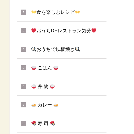
食を楽しむレシピ
おうちDEレストラン気分
おうちで鉄板焼き
ごはん
丼 物
カレー
寿 司