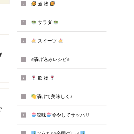
煮 物
サラダ
スイーツ
げ
⁂漬け込みレシピ⁂
飲 物
漬けて美味しく♪
ご
涼味
冷やしてサッパリ
おうちde全国グルメ