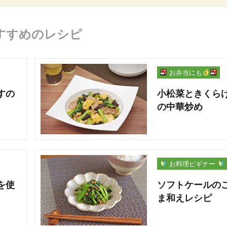
すすめのレシピ
お弁当にも
すの
小松菜ときくら
の中華炒め
お料理ビギナー
を使
ソフトケールの
ま和えレシピ