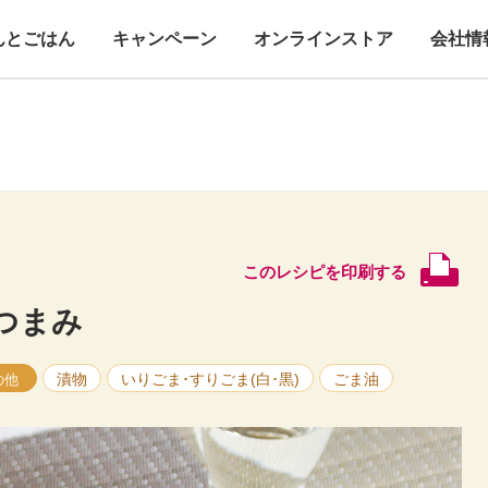
んとごはん
キャンペーン
オンラインストア
会社情
このレシピを印刷する
つまみ
漬物
いりごま･すりごま(白･黒)
ごま油
の他