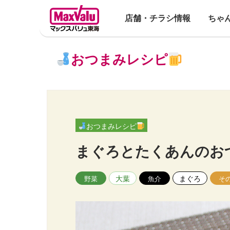
店舗・チラシ情報
ちゃ
おつまみレシピ
おつまみレシピ
まぐろとたくあんのお
大葉
まぐろ
野菜
魚介
そ