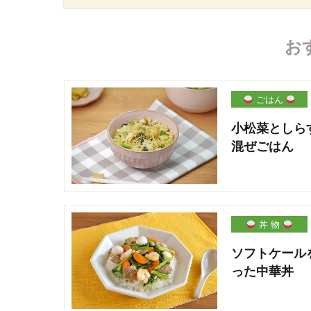
お
ごはん
小松菜としら
混ぜごはん
丼 物
ソフトケール
った中華丼