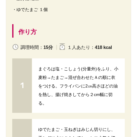
・ゆでたまご １個
作り方
調理時間：
15分
１人
あたり
：
418 kcal
まぐろは塩・こしょう(分量外)をふり、小
麦粉→たまご→混ぜ合わせたＡの順に衣
をつける。フライパンに2㎝高さほどの油
を熱し、揚げ焼きしてから２cm幅に切
る。
ゆでたまご・玉ねぎはみじん切りにし、