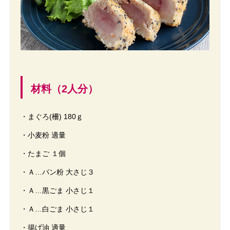
材料（2人分）
・まぐろ(柵) 180ｇ
・小麦粉 適量
・たまご １個
・Ａ…パン粉 大さじ３
・Ａ…黒ごま 小さじ１
・Ａ…白ごま 小さじ１
・揚げ油 適量