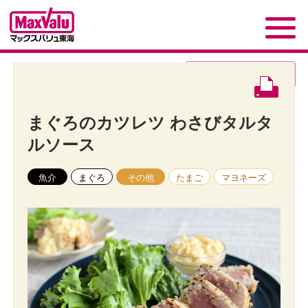
レシピページトップ
へ
まぐろのカツレツ わさびタルタ
ルソース
魚介
まぐろ
その他
たまご
マヨネーズ