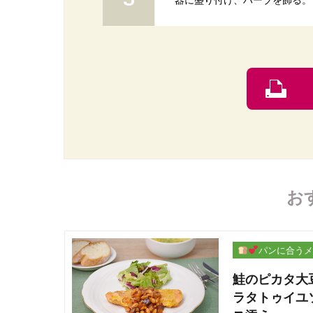
器に盛り付け、ハーブを飾る。
お
パンに合うメ
ー
鮭のピカタ大
ラタトゥイユ