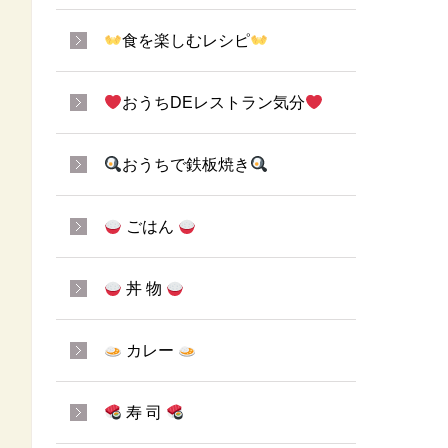
食を楽しむレシピ
おうちDEレストラン気分
おうちで鉄板焼き
ごはん
丼 物
カレー
寿 司