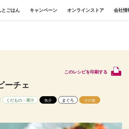
んとごはん
キャンペーン
オンラインストア
会社情
このレシピを印刷する
ビーチェ
くだもの・果汁
まぐろ
魚介
その他