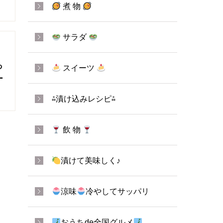
煮 物
サラダ
っ
スイーツ
ー
⁂漬け込みレシピ⁂
飲 物
漬けて美味しく♪
涼味
冷やしてサッパリ
おうちde全国グルメ