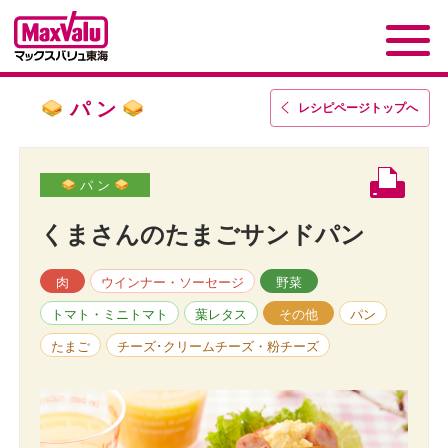
パ ン
レシピページトップ
へ
パ ン
くまさんのたまごサンドパン
肉
ウインナー・ソーセージ
野菜
トマト・ミニトマト
葉レタス
その他
パン
たまご
チーズ･クリームチーズ・粉チーズ