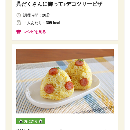
具だくさんに飾って♪デコツリーピザ
調理時間：
20分
１人
あたり
：
309 kcal
レシピを見る
おにぎり