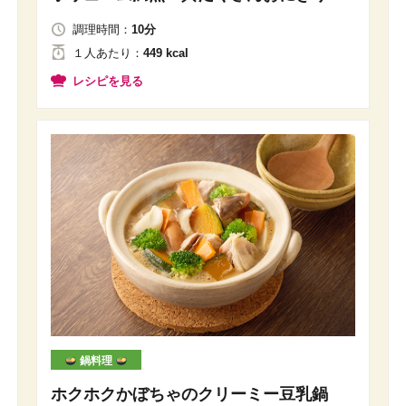
調理時間：
10分
１人
あたり
：
449 kcal
レシピを見る
鍋料理
ホクホクかぼちゃのクリーミー豆乳鍋