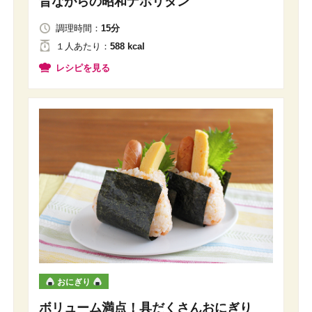
昔ながらの昭和ナポリタン
調理時間：
15分
１人
あたり
：
588 kcal
レシピを見る
おにぎり
ボリューム満点！具だくさんおにぎり