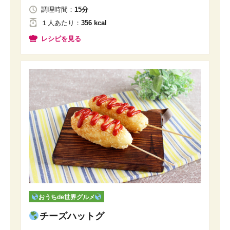
調理時間：
15分
１人
あたり
：
356 kcal
レシピを見る
おうちde世界グルメ
チーズハットグ