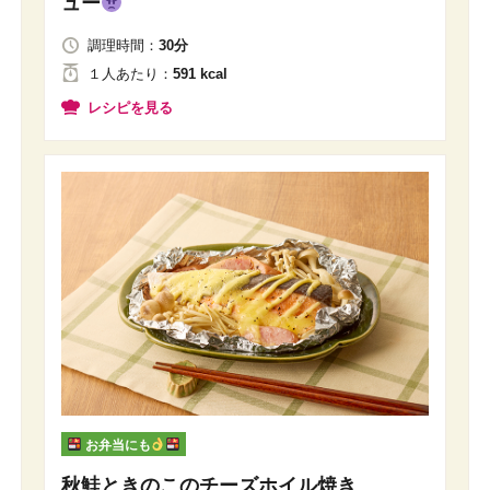
ュー
調理時間：
30分
１人
あたり
：
591 kcal
レシピを見る
お弁当にも
秋鮭ときのこのチーズホイル焼き