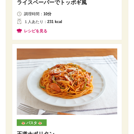
ライスペーパーでトッポギ風
調理時間：
10分
１人
あたり
：
231 kcal
レシピを見る
パスタ