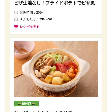
ピザ生地なし！フライドポテトでピザ風
調理時間：
20分
１人
あたり
：
394 kcal
レシピを見る
鍋料理