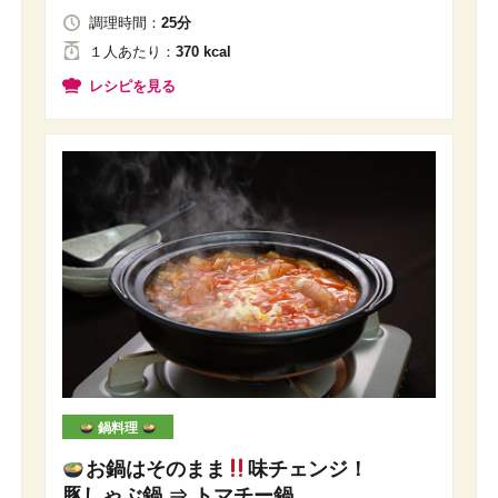
調理時間：
25分
１人
あたり
：
370 kcal
レシピを見る
鍋料理
お鍋はそのまま
味チェンジ！
豚しゃぶ鍋 ⇒ トマチー鍋