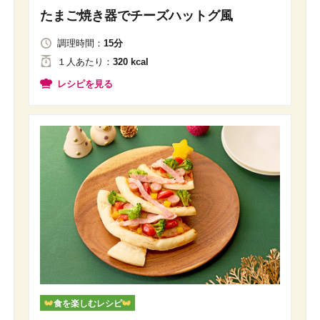
たまご焼き器でチーズハットグ風
調理時間：
15分
１人
あたり
：
320 kcal
レシピを見る
食を楽しむレシピ