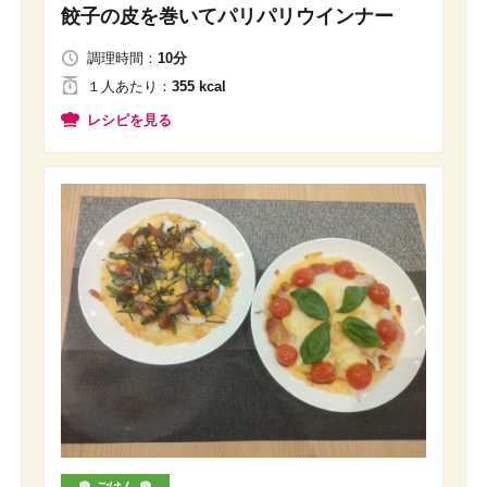
餃子の皮を巻いてパリパリウインナー
調理時間：
10分
１人
あたり
：
355 kcal
レシピを見る
ごはん