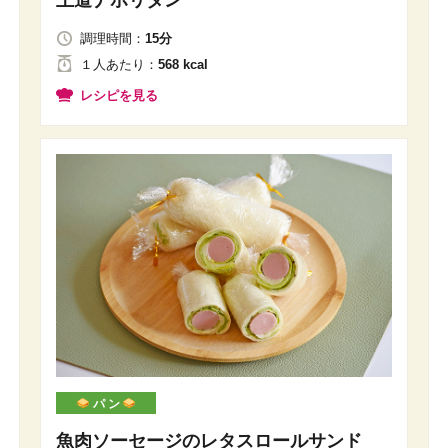
王道ナポリタン
調理時間：
15分
１人
あたり
：
568 kcal
レシピを見る
パ ン
魚肉ソーセージのレタスロールサンド