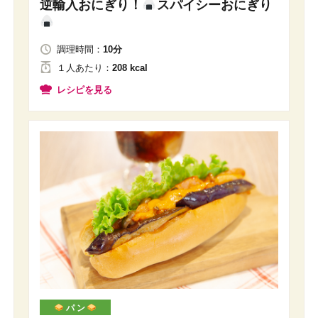
逆輸入おにぎり！
スパイシーおにぎり
調理時間：
10分
１人
あたり
：
208 kcal
レシピを見る
パ ン