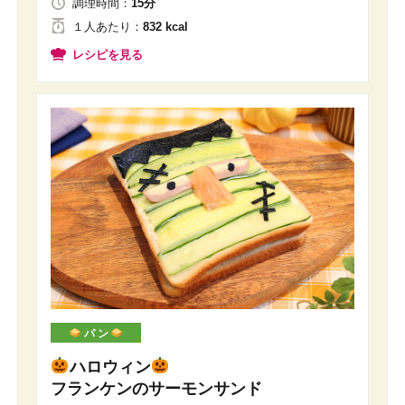
調理時間：
15分
１人
あたり
：
832 kcal
レシピを見る
パ ン
ハロウィン
フランケンのサーモンサンド