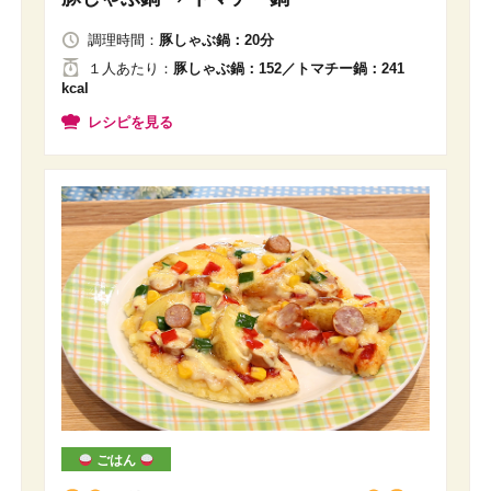
調理時間：
豚しゃぶ鍋：20分
１人
あたり
：
豚しゃぶ鍋：152／トマチー鍋：241
kcal
レシピを見る
ごはん