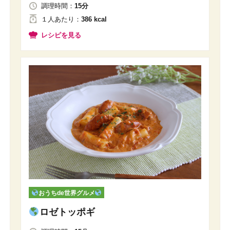
調理時間：
15分
１人
あたり
：
386 kcal
レシピを見る
おうちde世界グルメ
ロゼトッポギ