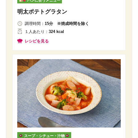
パンに合うメニュー
明太ポテトグラタン
調理時間：
15分 ※焼成時間を除く
１人
あたり
：
324 kcal
レシピを見る
スープ・シチュー・汁物