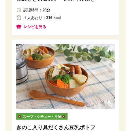
調理時間：
20分
１人
あたり
：
316 kcal
レシピを見る
スープ・シチュー・汁物
きのこ入り具だくさん豆乳ポトフ