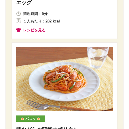
エッグ
調理時間：
5分
１人
あたり
：
282 kcal
レシピを見る
パスタ