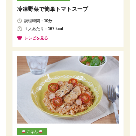
冷凍野菜で簡単トマトスープ
調理時間：
10分
１人
あたり
：
167 kcal
レシピを見る
ごはん