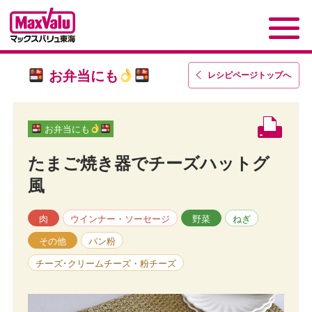
お弁当にも
レシピページトップ
へ
お弁当にも
たまご焼き器でチーズハットグ
風
肉
ウインナー・ソーセージ
野菜
ねぎ
その他
パン粉
チーズ･クリームチーズ・粉チーズ