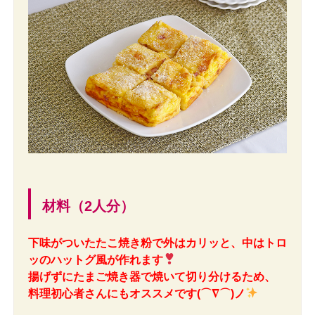
材料（2人分）
下味がついたたこ焼き粉で外はカリッと、中はトロ
ッのハットグ風が作れます
揚げずにたまご焼き器で焼いて切り分けるため、
料理初心者さんにもオススメです(⌒∇⌒)ノ