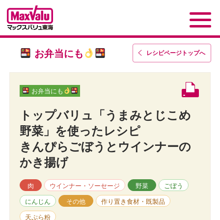
お弁当にも
レシピページトップ
へ
お弁当にも
トップバリュ「うまみとじこめ
野菜」を使ったレシピ
きんぴらごぼうとウインナーの
かき揚げ
肉
ウインナー・ソーセージ
野菜
ごぼう
にんじん
その他
作り置き食材・既製品
天ぷら粉