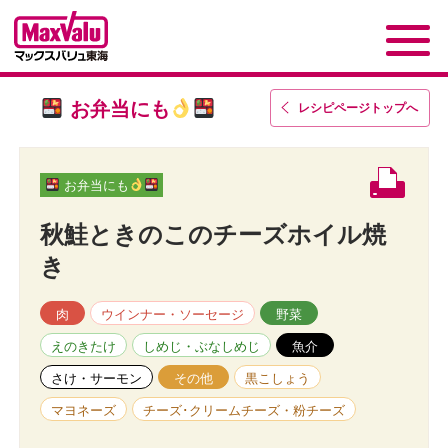
お弁当にも
レシピページトップ
へ
お弁当にも
秋鮭ときのこのチーズホイル焼
き
肉
ウインナー・ソーセージ
野菜
えのきたけ
しめじ・ぶなしめじ
魚介
さけ・サーモン
その他
黒こしょう
マヨネーズ
チーズ･クリームチーズ・粉チーズ