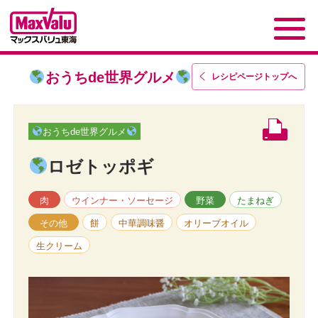
おうちde世界グルメ
レシピページトップ
へ
おうちde世界グルメ
ロゼトッポギ
肉
ウインナー・ソーセージ
野菜
たまねぎ
その他
餅
中華調味醤
オリーブオイル
生クリーム