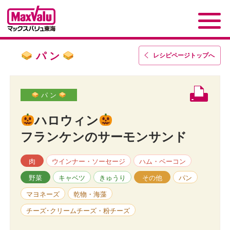
パ ン
レシピページトップ
へ
パ ン
ハロウィン
フランケンのサーモンサンド
肉
ウインナー・ソーセージ
ハム・ベーコン
野菜
キャベツ
きゅうり
その他
パン
マヨネーズ
乾物・海藻
チーズ･クリームチーズ・粉チーズ