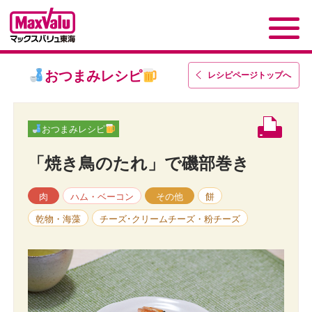
おつまみレシピ
レシピページトップ
へ
おつまみレシピ
「焼き鳥のたれ」で磯部巻き
肉
ハム・ベーコン
その他
餅
乾物・海藻
チーズ･クリームチーズ・粉チーズ