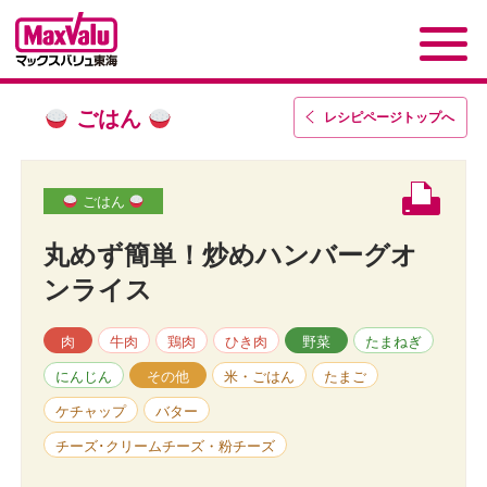
ごはん
レシピページトップ
へ
ごはん
丸めず簡単！炒めハンバーグオ
ンライス
肉
牛肉
鶏肉
ひき肉
野菜
たまねぎ
にんじん
その他
米・ごはん
たまご
ケチャップ
バター
チーズ･クリームチーズ・粉チーズ