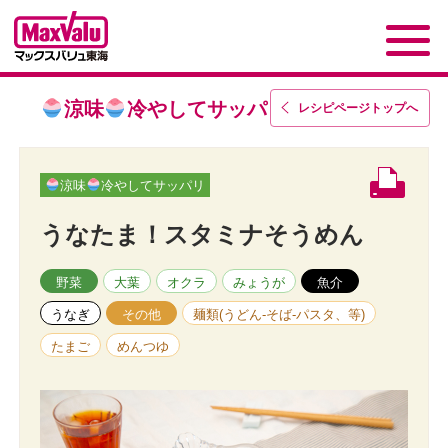
涼味
冷やしてサッパリ
レシピページトップ
へ
涼味
冷やしてサッパリ
うなたま！スタミナそうめん
野菜
大葉
オクラ
みょうが
魚介
うなぎ
その他
麺類(うどん-そば-パスタ、等)
たまご
めんつゆ