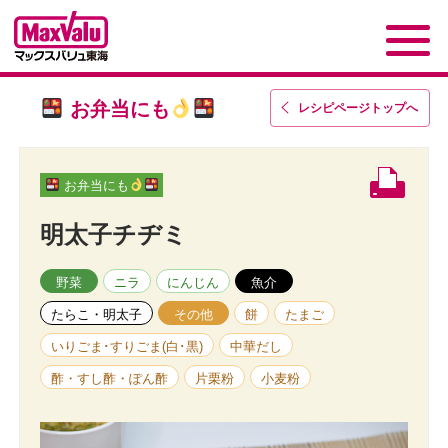
お弁当にも
レシピページトップ
へ
お弁当にも
明太子チヂミ
野菜
ニラ
にんじん
魚介
たらこ・明太子
その他
餅
たまご
いりごま･すりごま(白･黒)
中華だし
酢・すし酢・ぽん酢
片栗粉
小麦粉