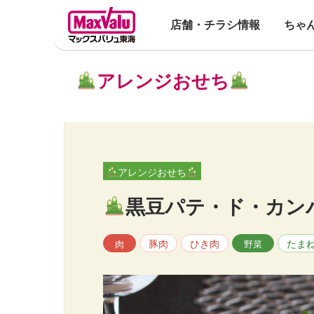
店舗・チラシ情報
ちゃ
アレンジおせち
アレンジおせち
黒豆パテ・ド・カン
豚肉
ひき肉
たま
肉
野菜