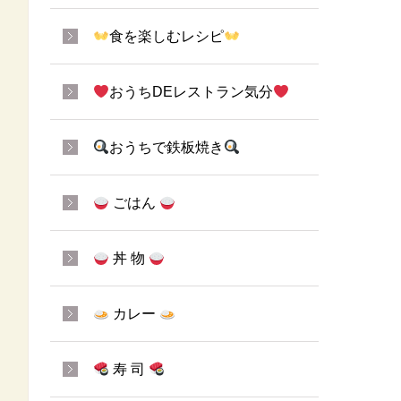
食を楽しむレシピ
おうちDEレストラン気分
おうちで鉄板焼き
ごはん
丼 物
カレー
寿 司