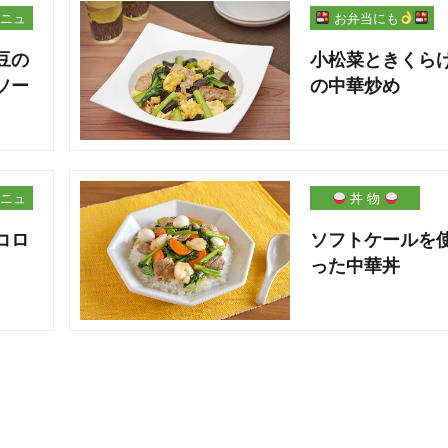
ニュ
お弁当にも
豆の
小松菜ときくら
ソー
の中華炒め
ニュ
丼 物
コロ
ソフトケールを
った中華丼