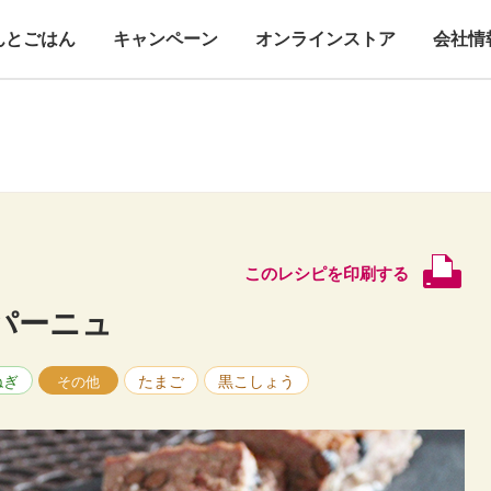
んとごはん
キャンペーン
オンラインストア
会社情
このレシピを印刷する
パーニュ
ねぎ
たまご
黒こしょう
その他