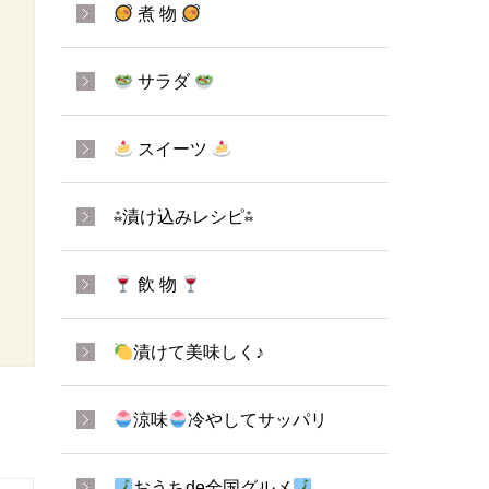
煮 物
サラダ
スイーツ
⁂漬け込みレシピ⁂
飲 物
漬けて美味しく♪
涼味
冷やしてサッパリ
おうちde全国グルメ