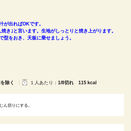
汁が出ればOKです。
ん焼き｣と言います。生地がしっとりと焼き上がります。
で型をおき、天板に乗せましょう。
間を除く
１人
あたり
：
1/8切れ 115 kcal
じん切りにする。