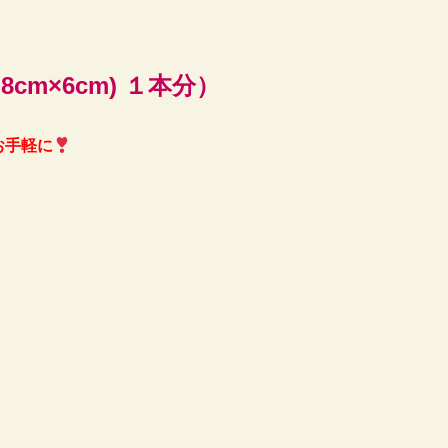
cm×6cm) １本分）
お手軽に