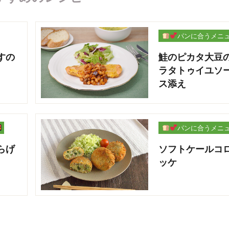
パンに合うメニ
ー
すの
鮭のピカタ大豆
ラタトゥイユソ
ス添え
パンに合うメニ
ー
らげ
ソフトケールコ
ッケ