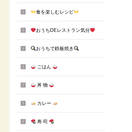
食を楽しむレシピ
おうちDEレストラン気分
おうちで鉄板焼き
ごはん
丼 物
カレー
寿 司