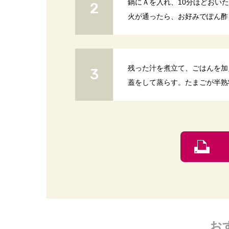
鍋にＡを入れ、10分ほどおい
火が通ったら、お好みでぽん酢
残った汁を煮立て、ごはんを加
蓋をして蒸らす。たまごが半熟
お