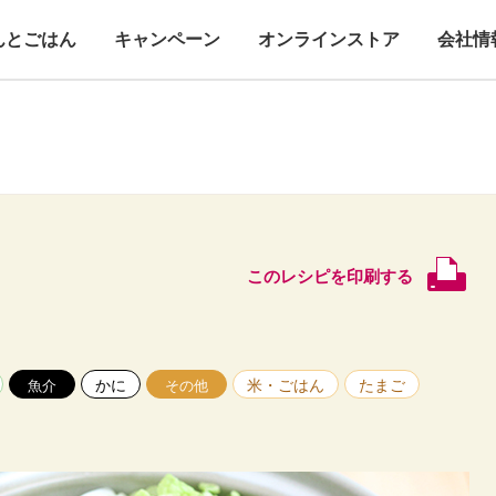
んとごはん
キャンペーン
オンラインストア
会社情
このレシピを印刷する
かに
米・ごはん
たまご
魚介
その他