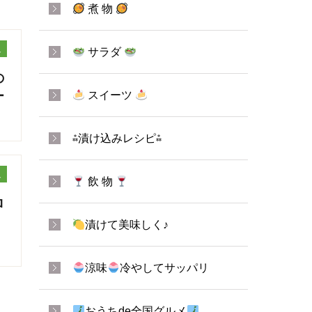
煮 物
ュ
サラダ
の
ー
スイーツ
⁂漬け込みレシピ⁂
ュ
飲 物
ロ
漬けて美味しく♪
涼味
冷やしてサッパリ
おうちde全国グルメ