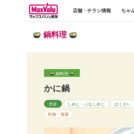
店舗・チラシ情報
ちゃ
鍋料理
鍋料理
かに鍋
しめじ・ぶなしめじ
はくさい
野菜
乾物・海藻