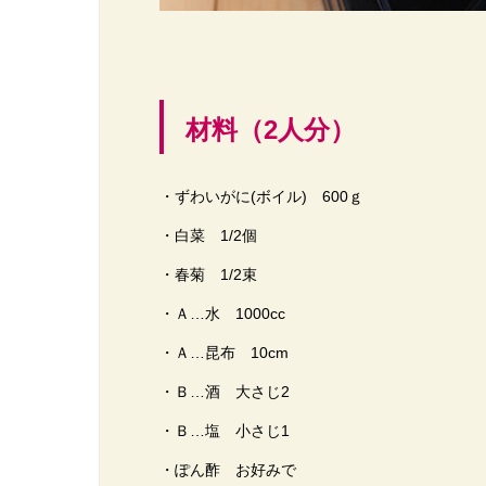
材料（2人分）
・ずわいがに(ボイル) 600ｇ
・白菜 1/2個
・春菊 1/2束
・Ａ…水 1000cc
・Ａ…昆布 10cm
・Ｂ…酒 大さじ2
・Ｂ…塩 小さじ1
・ぽん酢 お好みで