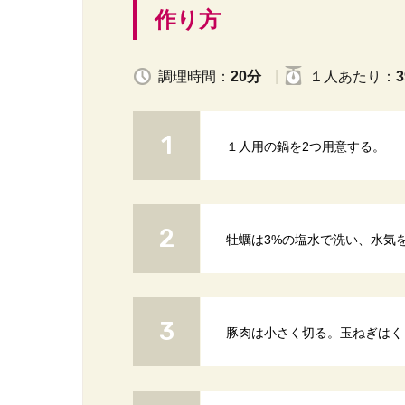
作り方
調理時間：
20分
１人
あたり
：
3
１人用の鍋を2つ用意する。
牡蠣は3%の塩水で洗い、水気
豚肉は小さく切る。玉ねぎはく