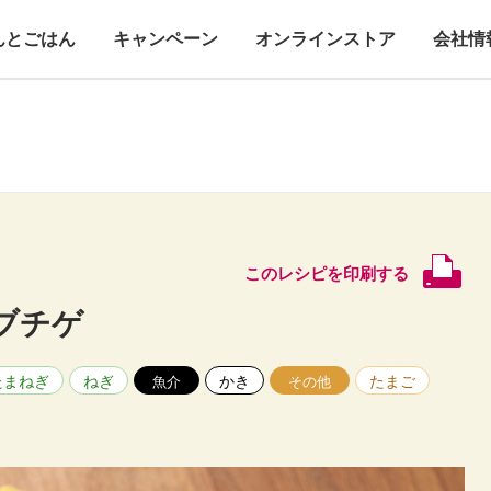
んとごはん
キャンペーン
オンラインストア
会社情
このレシピを印刷する
ブチゲ
たまねぎ
ねぎ
かき
たまご
魚介
その他