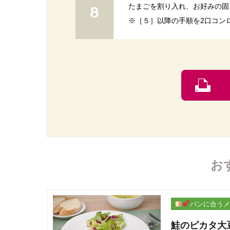
たまごを割り入れ、お好みの固
※［５］以降の手順を2口コン
お
パンに合うメ
ー
鮭のピカタ大