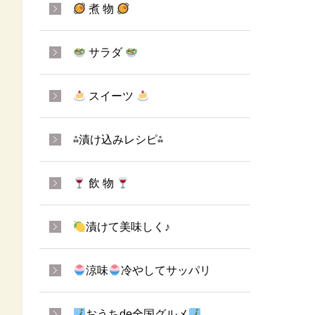
煮 物
サラダ
スイーツ
⁂漬け込みレシピ⁂
飲 物
漬けて美味しく♪
涼味
冷やしてサッパリ
おうちde全国グルメ