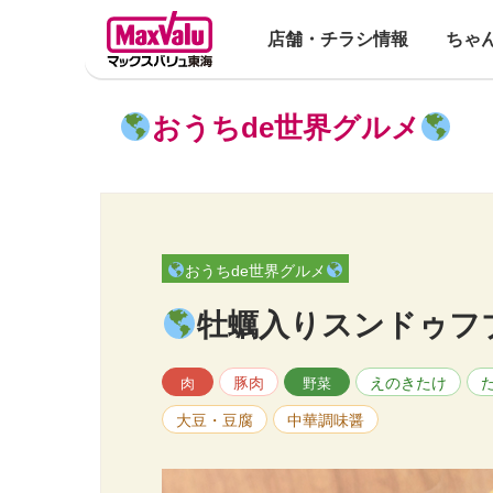
店舗・チラシ情報
ちゃ
おうちde世界グルメ
おうちde世界グルメ
牡蠣入りスンドゥフ
豚肉
えのきたけ
肉
野菜
大豆・豆腐
中華調味醤