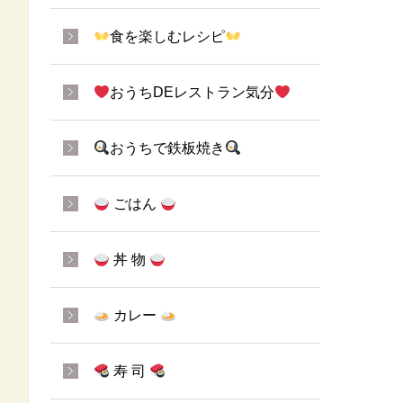
食を楽しむレシピ
おうちDEレストラン気分
おうちで鉄板焼き
ごはん
丼 物
カレー
寿 司