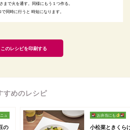
さまで火を通す。同様にもう１つ作る。
ロで同時に行うと 時短になります。
このレシピを印刷する
すすめのレシピ
ニュ
お弁当にも
豆の
小松菜ときくら