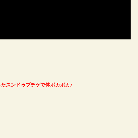
たスンドゥブチゲで体ポカポカ♪