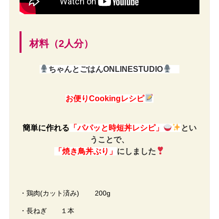
材料（2人分）
ちゃんとごはんONLINESTUDIO
お便りCookingレシピ
簡単に作れる
「パパッと時短丼レシピ
」
とい
うことで、
「焼き鳥丼ぶり」
にしました
・鶏肉(カット済み) 200g
・長ねぎ １本