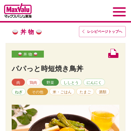
丼 物
レシピページトップ
へ
丼 物
パパっと時短焼き鳥丼
肉
鶏肉
野菜
ししとう
にんにく
ねぎ
その他
米・ごはん
たまご
酒類