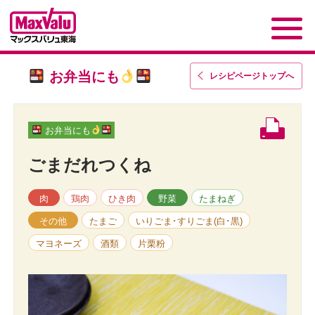
お弁当にも
レシピページトップ
へ
お弁当にも
ごまだれつくね
肉
鶏肉
ひき肉
野菜
たまねぎ
その他
たまご
いりごま･すりごま(白･黒)
マヨネーズ
酒類
片栗粉