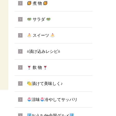
煮 物
サラダ
スイーツ
⁂漬け込みレシピ⁂
飲 物
漬けて美味しく♪
涼味
冷やしてサッパリ
おうちde全国グルメ