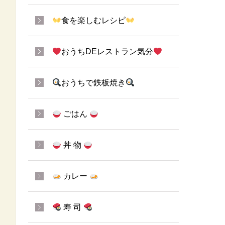
食を楽しむレシピ
おうちDEレストラン気分
おうちで鉄板焼き
ごはん
丼 物
カレー
寿 司