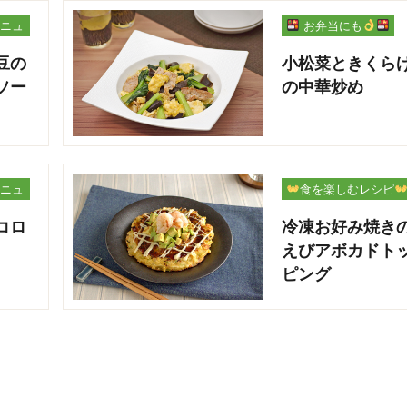
ニュ
お弁当にも
豆の
小松菜ときくら
ソー
の中華炒め
ニュ
食を楽しむレシピ
コロ
冷凍お好み焼き
えびアボカドト
ピング