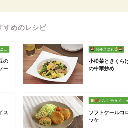
すすめのレシピ
ニュ
お弁当にも
豆の
小松菜ときくら
ソー
の中華炒め
パンに合うメニ
ー
イス
ソフトケールコ
ッケ