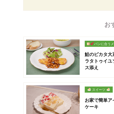
お
パンに合うメ
ー
鮭のピカタ大
ラタトゥイユ
ス添え
スイーツ
お家で簡単ア
ケーキ