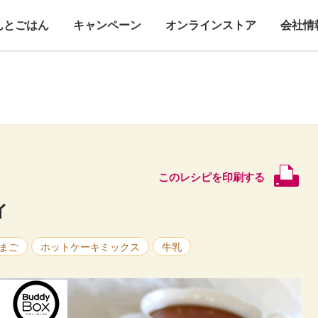
んとごはん
キャンペーン
オンラインストア
会社情
このレシピを印刷する
ィ
まご
ホットケーキミックス
牛乳