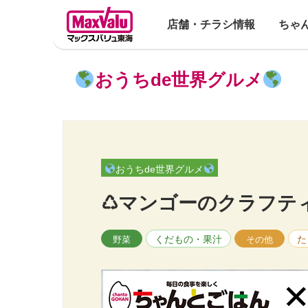
店舗・チラシ情報
ちゃ
おうちde世界グルメ
おうちde世界グルメ
♺マンゴーのクラフテ
くだもの・果汁
た
野菜
その他