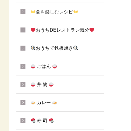
食を楽しむレシピ
おうちDEレストラン気分
おうちで鉄板焼き
ごはん
丼 物
カレー
寿 司