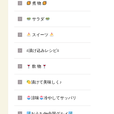
煮 物
サラダ
スイーツ
⁂漬け込みレシピ⁂
飲 物
漬けて美味しく♪
涼味
冷やしてサッパリ
おうちde全国グルメ