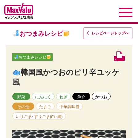
おつまみレシピ
レシピページトップ
へ
おつまみレシピ
韓国風かつおのピリ辛ユッケ
風
野菜
にんにく
ねぎ
魚介
かつお
その他
たまご
中華調味醤
いりごま･すりごま(白･黒)