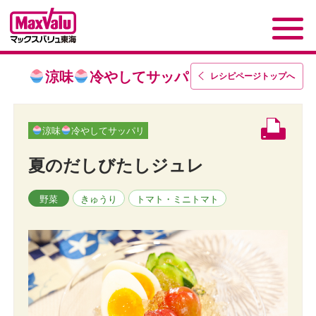
涼味
冷やしてサッパリ
レシピページトップ
へ
涼味
冷やしてサッパリ
夏のだしびたしジュレ
野菜
きゅうり
トマト・ミニトマト