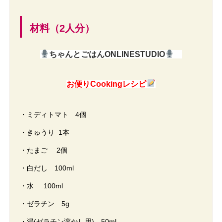
材料（2人分）
ちゃんとごはんONLINESTUDIO
お便りCookingレシピ
・ミディトマト 4個
・きゅうり 1本
・たまご 2個
・白だし 100ml
・水 100ml
・ゼラチン 5g
・湯(ゼラチン溶かし用) 50ml