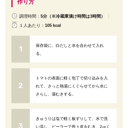
作り方
調理時間：
5分（※冷蔵庫漬け時間は3時間）
１人
あたり
：
105 kcal
保存袋に、白だしと水を合わせて入れ
る。
トマトの表面に軽く包丁で切り込みを入
れて、さっと熱湯にくぐらせてから水に
さらし、湯むきする。
きゅうりは塩で軽く板ずりして、水で洗
い流し、ピーラーで所々皮をむき、2㎝く