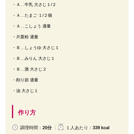
・Ａ…牛乳 大さじ１/２
・Ａ…たまご １/２個
・Ａ…こしょう 適量
・片栗粉 適量
・Ｂ…しょうゆ 大さじ１
・Ｂ…みりん 大さじ１
・Ｂ…酒 大さじ２
・削り節 適量
・油 大さじ１
作り方
調理時間：
20分
１人
あたり
：
339 kcal