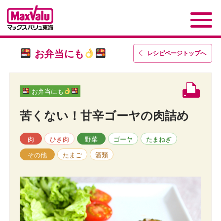
お弁当にも
レシピページトップ
へ
お弁当にも
苦くない！甘辛ゴーヤの肉詰め
肉
ひき肉
野菜
ゴーヤ
たまねぎ
その他
たまご
酒類