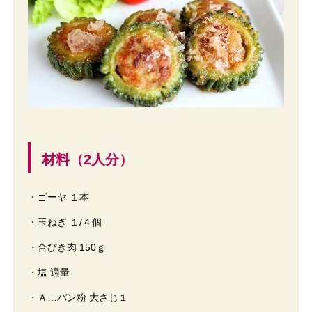
材料（2人分）
・ゴーヤ １本
・玉ねぎ １/４個
・合びき肉 150ｇ
・塩 適量
・Ａ…パン粉 大さじ１