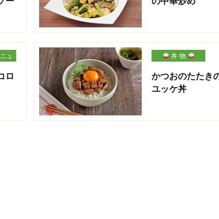
ソー
の中華炒め
ニュ
丼 物
コロ
かつおのたたき
ユッケ丼