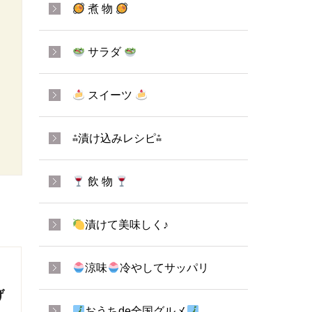
煮 物
サラダ
スイーツ
⁂漬け込みレシピ⁂
飲 物
漬けて美味しく♪
涼味
冷やしてサッパリ
げ
おうちde全国グルメ