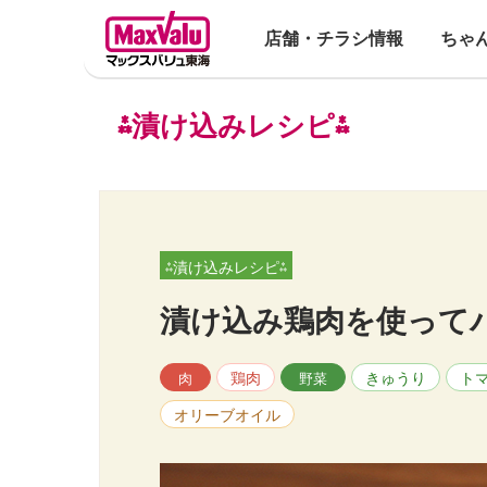
店舗・チラシ情報
ちゃ
⁂漬け込みレシピ⁂
⁂漬け込みレシピ⁂
漬け込み鶏肉を使って
鶏肉
きゅうり
ト
肉
野菜
オリーブオイル