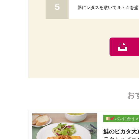
器にレタスを敷いて３・４を盛
お
パンに合うメ
ー
鮭のピカタ大