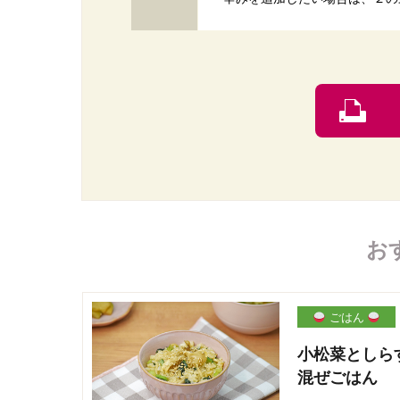
お
ごはん
小松菜としら
混ぜごはん