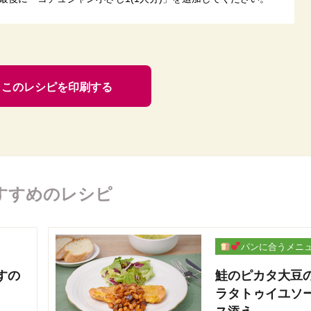
このレシピを印刷する
すすめのレシピ
パンに合うメニ
ー
すの
鮭のピカタ大豆
ラタトゥイユソ