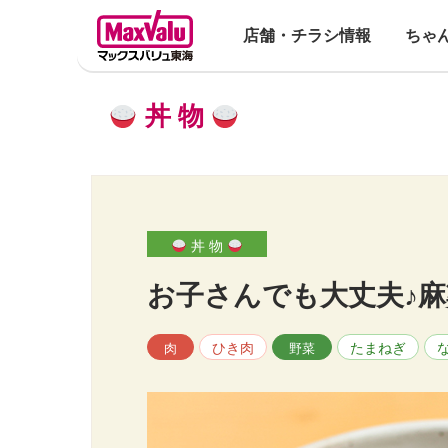
店舗・チラシ情報
ちゃ
丼 物
丼 物
お子さんでも大丈夫♪
ひき肉
たまねぎ
肉
野菜