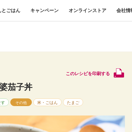
んとごはん
キャンペーン
オンラインストア
会社情
このレシピを印刷する
麻婆茄子丼
なす
米・ごはん
たまご
その他