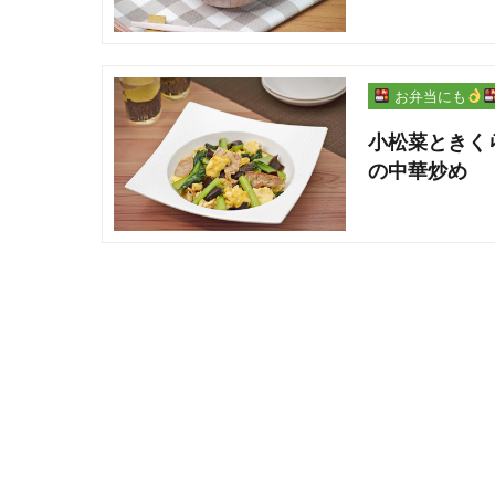
お弁当にも
小松菜ときく
の中華炒め