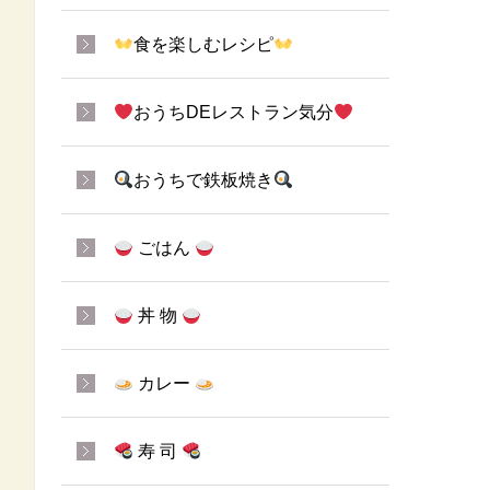
食を楽しむレシピ
おうちDEレストラン気分
おうちで鉄板焼き
ごはん
丼 物
カレー
寿 司