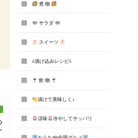
煮 物
サラダ
スイーツ
⁂漬け込みレシピ⁂
飲 物
漬けて美味しく♪
ュ
涼味
冷やしてサッパリ
の
ー
おうちde全国グルメ