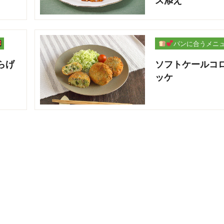
ス添え
パンに合うメニ
ー
らげ
ソフトケールコ
ッケ