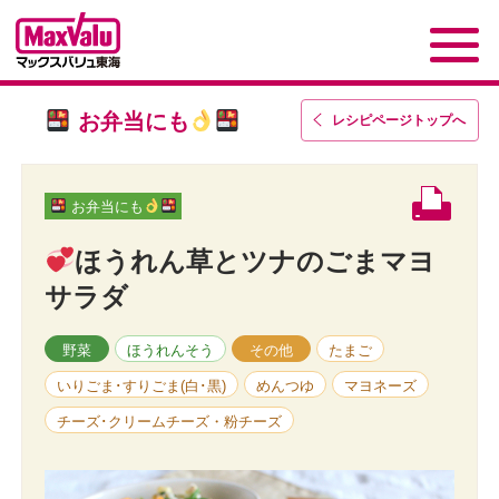
お弁当にも
レシピページトップ
へ
お弁当にも
ほうれん草とツナのごまマヨ
サラダ
野菜
ほうれんそう
その他
たまご
いりごま･すりごま(白･黒)
めんつゆ
マヨネーズ
チーズ･クリームチーズ・粉チーズ