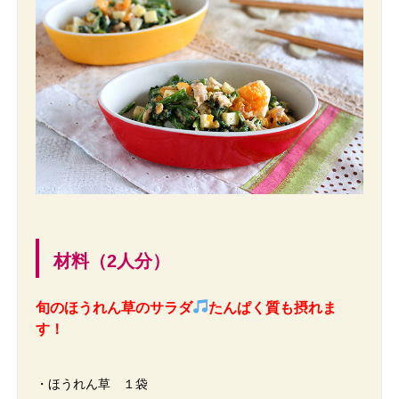
材料（2人分）
旬のほうれん草のサラダ
たんぱく質も摂れま
す！
・ほうれん草 １袋