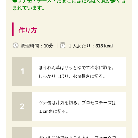
❶ツナ缶・チーズ・たまごにはたんぱく質が多く含
まれています。
作り方
調理時間：
10分
１人
あたり
：
313 kcal
ほうれん草はサッとゆでて冷水に取る。
しっかりしぼり、4cm長さに切る。
ツナ缶は汁気を切る。プロセスチーズは
１cm角に切る。
ボウルにゆでたまごを入れ、フォークで