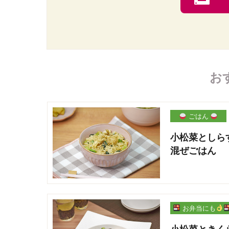
お
ごはん
小松菜としら
混ぜごはん
お弁当にも