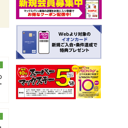
ュ
の
ー
ュ