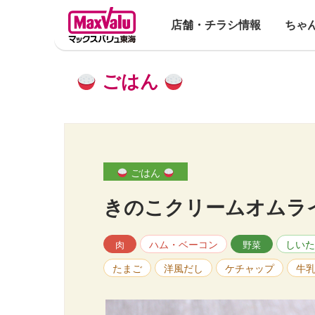
店舗・チラシ情報
ちゃ
ごはん
ごはん
きのこクリームオムラ
ハム・ベーコン
しいた
肉
野菜
たまご
洋風だし
ケチャップ
牛