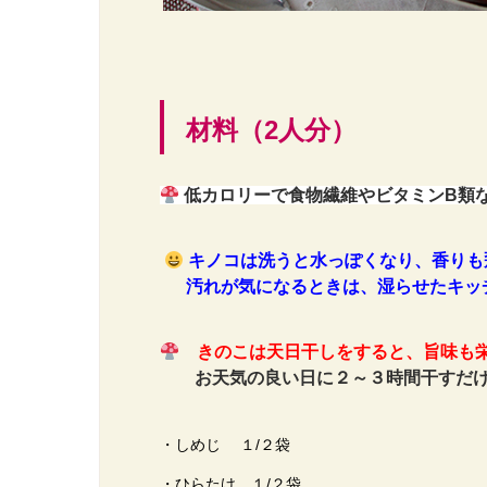
材料（2人分）
低カロリーで食物繊維やビタミンB類
キノコは洗うと水っぽくなり、香りも
汚れが気になるときは、
湿らせたキッ
きのこは天日干しをすると、旨味も
お天気の良い日に２～３時間干すだ
・しめじ １/２袋
・ひらたけ １/２袋