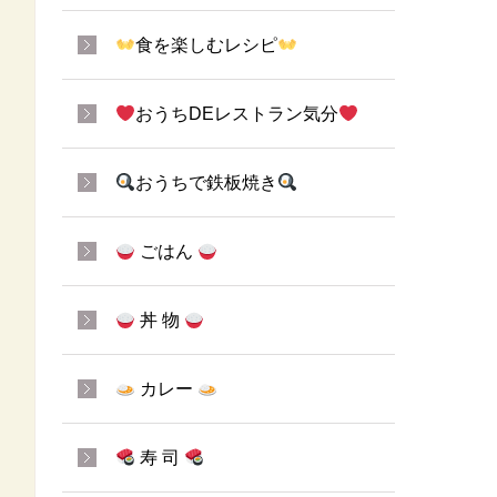
食を楽しむレシピ
おうちDEレストラン気分
おうちで鉄板焼き
ごはん
丼 物
カレー
寿 司