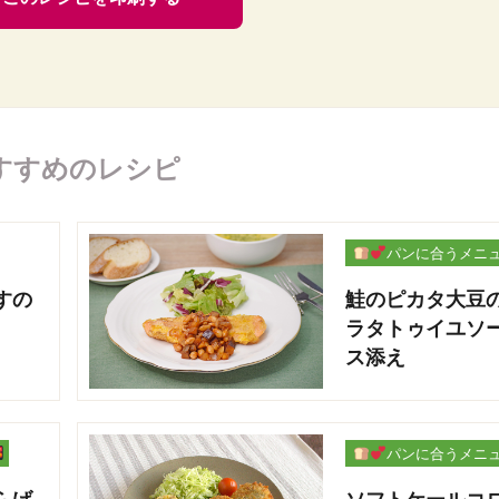
すすめのレシピ
パンに合うメニ
ー
すの
鮭のピカタ大豆
ラタトゥイユソ
ス添え
パンに合うメニ
ー