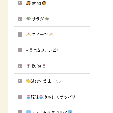
煮 物
サラダ
スイーツ
⁂漬け込みレシピ⁂
飲 物
漬けて美味しく♪
涼味
冷やしてサッパリ
おうちde全国グルメ