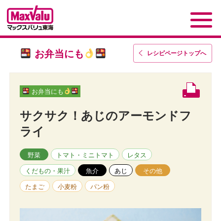
お弁当にも
レシピページトップ
へ
お弁当にも
サクサク！あじのアーモンドフ
ライ
野菜
トマト・ミニトマト
レタス
くだもの・果汁
魚介
あじ
その他
たまご
小麦粉
パン粉